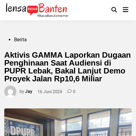
Skip
to
Main
Mengikuti
content
Open
Men
Search
Posted
Berita
in
Aktivis GAMMA Laporkan Dugaan
Penghinaan Saat Audiensi di
PUPR Lebak, Bakal Lanjut Demo
Proyek Jalan Rp10,6 Miliar
by
Jay
16 Juni 2026
0