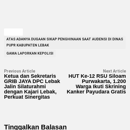
TAGGED
ATAS ADANYA DUGAAN SIKAP PENGHINAAN SAAT AUDENSI DI DINAS
PUPR KABUPATEN LEBAK
GAMA LAPORKAN KEPOLISI
Navigasi
Previous
N
Previous Article
Next Article
article:
ar
Ketua dan Sekretaris
HUT Ke-12 RSU Siloam
pos
GRIB JAYA DPC Lebak
Purwakarta, 1.200
Jalin Silaturahmi
Warga Ikuti Skrining
dengan Kajari Lebak,
Kanker Payudara Gratis
Perkuat Sinergitas
Tinggalkan Balasan