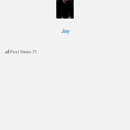
Jay
Post Views:
71