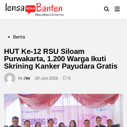
Skip
to
Main
Mengikuti
content
Open
Men
Search
Posted
Berita
in
HUT Ke-12 RSU Siloam
Purwakarta, 1.200 Warga Ikuti
Skrining Kanker Payudara Gratis
by
Jay
20 Juni 2026
0