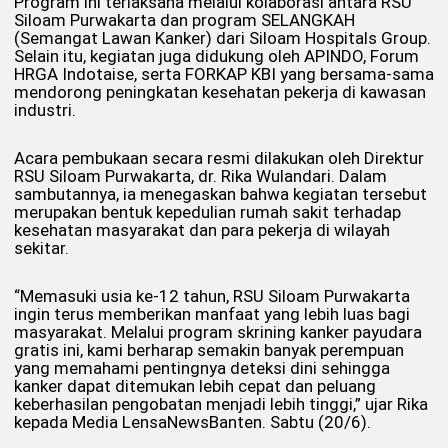
Program ini terlaksana melalui kolaborasi antara RSU
Siloam Purwakarta dan program SELANGKAH
(Semangat Lawan Kanker) dari Siloam Hospitals Group.
Selain itu, kegiatan juga didukung oleh APINDO, Forum
HRGA Indotaise, serta FORKAP KBI yang bersama-sama
mendorong peningkatan kesehatan pekerja di kawasan
industri.
Acara pembukaan secara resmi dilakukan oleh Direktur
RSU Siloam Purwakarta, dr. Rika Wulandari. Dalam
sambutannya, ia menegaskan bahwa kegiatan tersebut
merupakan bentuk kepedulian rumah sakit terhadap
kesehatan masyarakat dan para pekerja di wilayah
sekitar.
“Memasuki usia ke-12 tahun, RSU Siloam Purwakarta
ingin terus memberikan manfaat yang lebih luas bagi
masyarakat. Melalui program skrining kanker payudara
gratis ini, kami berharap semakin banyak perempuan
yang memahami pentingnya deteksi dini sehingga
kanker dapat ditemukan lebih cepat dan peluang
keberhasilan pengobatan menjadi lebih tinggi,” ujar Rika
kepada Media LensaNewsBanten. Sabtu (20/6).