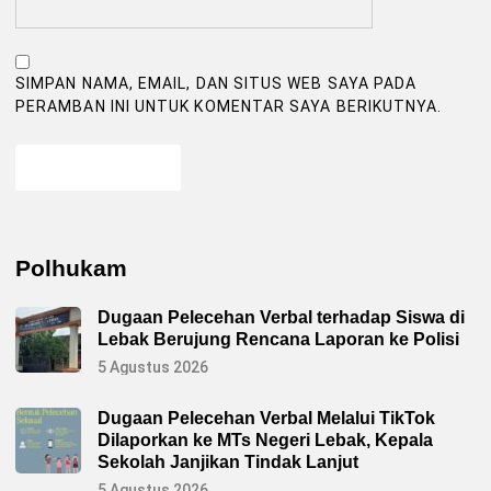
SIMPAN NAMA, EMAIL, DAN SITUS WEB SAYA PADA
PERAMBAN INI UNTUK KOMENTAR SAYA BERIKUTNYA.
Polhukam
Dugaan Pelecehan Verbal terhadap Siswa di
Lebak Berujung Rencana Laporan ke Polisi
5 Agustus 2026
Dugaan Pelecehan Verbal Melalui TikTok
Dilaporkan ke MTs Negeri Lebak, Kepala
Sekolah Janjikan Tindak Lanjut
5 Agustus 2026