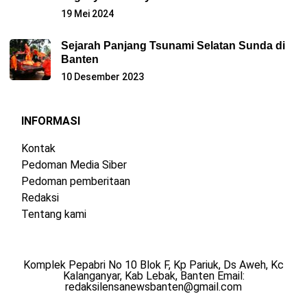
19 Mei 2024
Sejarah Panjang Tsunami Selatan Sunda di
Banten
10 Desember 2023
INFORMASI
Kontak
Pedoman Media Siber
Pedoman pemberitaan
Redaksi
Tentang kami
Komplek Pepabri No 10 Blok F, Kp Pariuk, Ds Aweh, Kc
Kalanganyar, Kab Lebak, Banten Email:
redaksilensanewsbanten@gmail.com