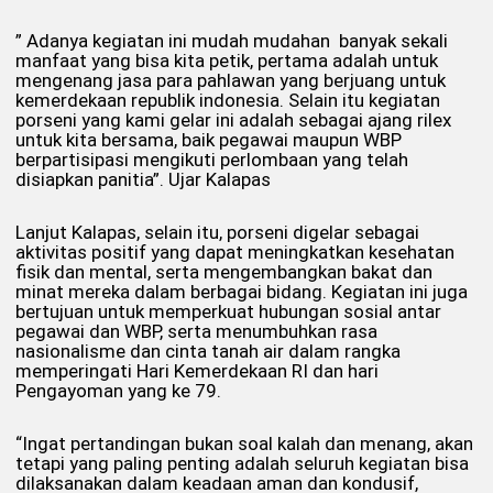
” Adanya kegiatan ini mudah mudahan banyak sekali
manfaat yang bisa kita petik, pertama adalah untuk
mengenang jasa para pahlawan yang berjuang untuk
kemerdekaan republik indonesia. Selain itu kegiatan
porseni yang kami gelar ini adalah sebagai ajang rilex
untuk kita bersama, baik pegawai maupun WBP
berpartisipasi mengikuti perlombaan yang telah
disiapkan panitia”. Ujar Kalapas
Lanjut Kalapas, selain itu, porseni digelar sebagai
aktivitas positif yang dapat meningkatkan kesehatan
fisik dan mental, serta mengembangkan bakat dan
minat mereka dalam berbagai bidang. Kegiatan ini juga
bertujuan untuk memperkuat hubungan sosial antar
pegawai dan WBP, serta menumbuhkan rasa
nasionalisme dan cinta tanah air dalam rangka
memperingati Hari Kemerdekaan RI dan hari
Pengayoman yang ke 79.
“Ingat pertandingan bukan soal kalah dan menang, akan
tetapi yang paling penting adalah seluruh kegiatan bisa
dilaksanakan dalam keadaan aman dan kondusif,