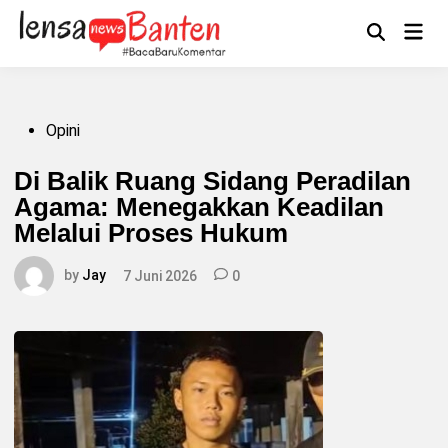
Skip
to
Main
Mengikuti
content
Open
Men
Search
Posted
Opini
in
Di Balik Ruang Sidang Peradilan
Agama: Menegakkan Keadilan
Melalui Proses Hukum
by
Jay
7 Juni 2026
0