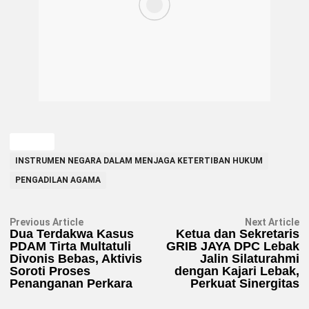
TAGGED
INSTRUMEN NEGARA DALAM MENJAGA KETERTIBAN HUKUM
PENGADILAN AGAMA
Navigasi
Previous
N
Previous Article
Next Article
article:
ar
Dua Terdakwa Kasus
Ketua dan Sekretaris
pos
PDAM Tirta Multatuli
GRIB JAYA DPC Lebak
Divonis Bebas, Aktivis
Jalin Silaturahmi
Soroti Proses
dengan Kajari Lebak,
Penanganan Perkara
Perkuat Sinergitas