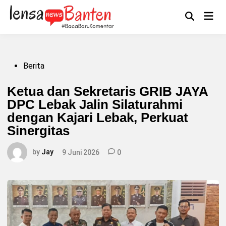
Skip
to
Main
Mengikuti
content
Open
Men
Search
Posted
Berita
in
Ketua dan Sekretaris GRIB JAYA
DPC Lebak Jalin Silaturahmi
dengan Kajari Lebak, Perkuat
Sinergitas
by
Jay
9 Juni 2026
0