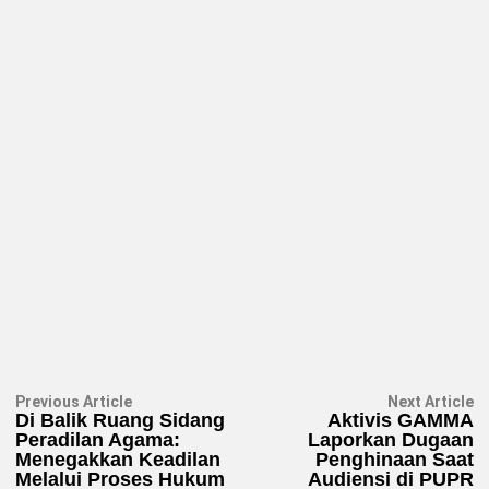
Navigasi
Previous
N
Previous Article
Next Article
article:
ar
Di Balik Ruang Sidang
Aktivis GAMMA
pos
Peradilan Agama:
Laporkan Dugaan
Menegakkan Keadilan
Penghinaan Saat
Melalui Proses Hukum
Audiensi di PUPR