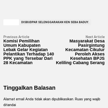
TAGGED
DISBUDPAR SELENGGARAKAN KEN SEBA BADUY.
Navigasi
Previous
N
Previous Article
Next Article
article:
ar
Komisi Pemilihan
Masyarakat Desa
pos
Umum Kabupaten
Pasirgintung
Lebak Gelar Kegiatan
Kecamatan Cikulur
Pelantikan Terhadap 140
Peroleh Akses
PPK yang Tersebar Dari
Kesehatan BPJS
28 Kecamatan
Keliling Cabang Serang
Tinggalkan Balasan
Alamat email Anda tidak akan dipublikasikan.
Ruas yang wajib
ditandai
*