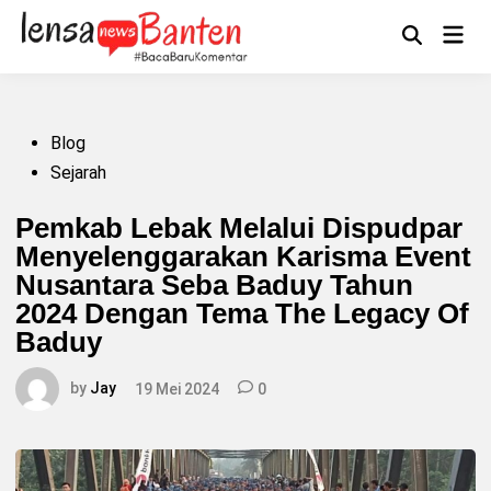
Skip
to
Main
Mengikuti
content
Open
Men
Search
Posted
Blog
in
Sejarah
Pemkab Lebak Melalui Dispudpar
Menyelenggarakan Karisma Event
Nusantara Seba Baduy Tahun
2024 Dengan Tema The Legacy Of
Baduy
by
Jay
19 Mei 2024
0