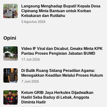
a
t
r
Langsung Menghadap Bupati! Kepala Desa
a
u
B
Cipinang Minta Bantuan untuk Korban
s
e
d
Kebakaran dan Rutilahu
s
i
e
5 Agustus 2026
E
r
v
t
a
a
l
M
u
a
Opini
a
s
s
y
i
a
Video IF Viral dan Dicabut, Gmaks Minta KPK
r
a
Pantau Proses Pengisian Jabatan BUMD
k
17 Juli 2026
a
t
L
a
Di Balik Ruang Sidang Peradilan Agama:
k
Menegakkan Keadilan Melalui Proses Hukum
u
k
7 Juni 2026
a
n
G
Ketum GRIB Jaya Herkules Dijadwalkan
i
a
Hadiri Seba Baduy di Lebak, Anggota
t
Diminta Hadir
G
o