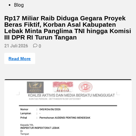
P
Blog
o
s
Rp17 Miliar Raib Diduga Gegara Proyek
t
Beras Fiktif, Korban Asal Kabupaten
e
d
Lebak Minta Panglima TNI hingga Komisi
i
III DPR RI Turun Tangan
n
21 Juli 2026
0
R
Read More
p
1
7
M
i
l
i
a
r
R
a
i
b
D
i
d
u
g