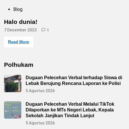
J
t
a
K
P
Blog
b
o
o
a
t
s
t
a
Halo dunia!
a
t
B
n
e
e
7 Desember 2023
K
1
r
d
a
s
i
p
a
n
H
Read More
o
m
a
l
a
l
s
D
o
e
a
d
k
n
u
S
Polhukam
r
n
a
a
i
n
m
a
d
i
Dugaan Pelecehan Verbal terhadap Siswa di
!
e
l
s
Lebak Berujung Rencana Laporan ke Polisi
1
I
9
5 Agustus 2026
P
0
T
8
U
P
N
Dugaan Pelecehan Verbal Melalui TikTok
u
i
r
Dilaporkan ke MTs Negeri Lebak, Kepala
r
w
w
Sekolah Janjikan Tindak Lanjut
a
a
k
5 Agustus 2026
n
a
H
r