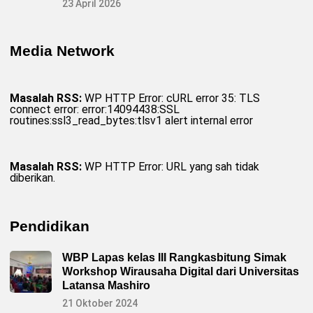
23 April 2026
t
o
n
g
R
Media Network
o
y
o
n
g
Masalah RSS:
WP HTTP Error: cURL error 35: TLS
B
connect error: error:14094438:SSL
e
routines:ssl3_read_bytes:tlsv1 alert internal error
r
s
i
h
k
Masalah RSS:
WP HTTP Error: URL yang sah tidak
a
diberikan.
n
A
l
i
Pendidikan
r
a
n
S
WBP Lapas kelas III Rangkasbitung Simak
u
Workshop Wirausaha Digital dari Universitas
n
g
Latansa Mashiro
a
i
21 Oktober 2024