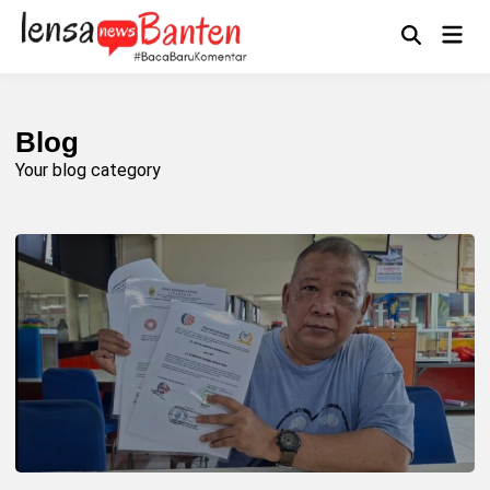
Skip
to
Main
Mengikuti
content
Open
Men
Search
Blog
Your blog category