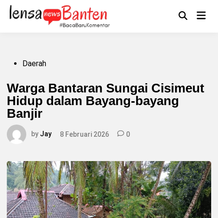
Skip
to
Main
Mengikuti
content
Open
Men
Search
Posted
Daerah
in
Warga Bantaran Sungai Cisimeut
Hidup dalam Bayang-bayang
Banjir
by
Jay
8 Februari 2026
0