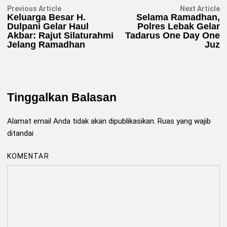
Navigasi
Previous
N
Previous Article
Next Article
article:
ar
Keluarga Besar H.
Selama Ramadhan,
pos
Dulpani Gelar Haul
Polres Lebak Gelar
Akbar: Rajut Silaturahmi
Tadarus One Day One
Jelang Ramadhan
Juz
Tinggalkan Balasan
Alamat email Anda tidak akan dipublikasikan.
Ruas yang wajib
ditandai
*
KOMENTAR
*