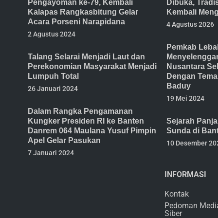
Pengayoman ke-79, Kembali
Dibuka, Trad
Kalapas Rangkasbitung Gelar
Kembali Meng
Acara Porseni Narapidana
4 Agustus 2026
2 Agustus 2024
Pemkab Lebak
Talang Selarai Menjadi Laut dan
Menyelenggar
Perekonomian Masyarakat Menjadi
Nusantara Se
Lumpuh Total
Dengan Tema 
Baduy
26 Januari 2024
19 Mei 2024
Dalam Rangka Pengamanan
Kungker Presiden RI ke Banten
Sejarah Panj
Danrem 064 Maulana Yusuf Pimpin
Sunda di Ban
Apel Gelar Pasukan
10 Desember 20
7 Januari 2024
INFORMASI
Kontak
Pedoman Medi
Siber