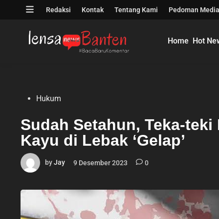
Skip
Open
Redaksi
Kontak
Tentang Kami
Pedoman Media
to
menu
content
Home
Hot Ne
Posted
Hukum
in
Sudah Setahun, Teka-teki
Kayu di Lebak ‘Gelap’
by
Jay
9 Desember 2023
0