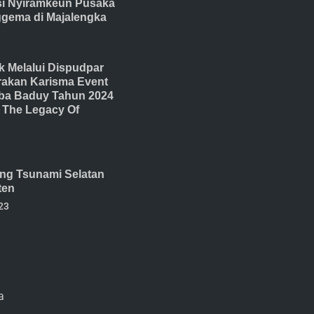
isi Nyiramkeun Pusaka
gema di Majalengka
 Melalui Dispudpar
akan Karisma Event
ba Baduy Tahun 2024
The Legacy Of
ang Tsunami Selatan
ten
23
a