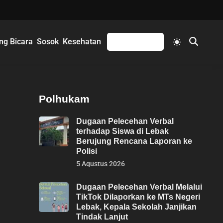
Switch
ng Bicara
Sosok
Kesehatan
Mengikuti
Open
to
Search
light
mode
Polhukam
Dugaan Pelecehan Verbal
terhadap Siswa di Lebak
Berujung Rencana Laporan ke
Polisi
5 Agustus 2026
Dugaan Pelecehan Verbal Melalui
TikTok Dilaporkan ke MTs Negeri
Lebak, Kepala Sekolah Janjikan
Tindak Lanjut