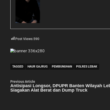
Post Views:
590
TAGGED
HAUR GAJRUG
PEMBUNUHAN
POLRES LEBAK
Navigasi
Previous
Previous Article
article:
Antisipasi Longsor, DPUPR Banten Wilayah Le
pos
Siagakan Alat Berat dan Dump Truck