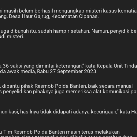
ini masih belum berhasil mengungkap misteri kasus kemati
ang, Desa Haur Gajrug, Kecamatan Cipanas.
uga dibunuh itu, sudah hampir setahun. Namun, penyidik b
di misteri.
36 saksi yang dimintai keterangan,” kata Kepala Unit Tind
pada awak media, Rabu 27 September 2023.
k dibantu pihak Resmob Polda Banten, baik secara manual
es penyelidikan pihaknya juga memeriksa alat komunikasi pa
unikasi, hasilnya tidak didapati adanya kecurigaan,” kata Ha
ntu Tim Resmob Polda Banten masih terus melakukan