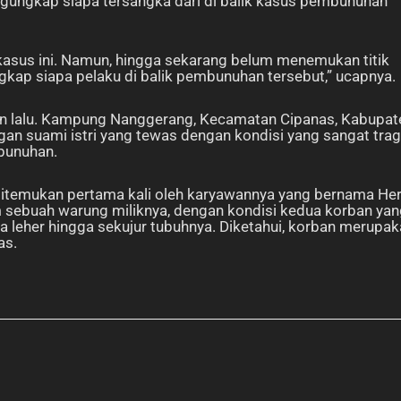
ngungkap siapa tersangka dari di balik kasus pembunuhan
asus ini. Namun, hingga sekarang belum menemukan titik
gkap siapa pelaku di balik pembunuhan tersebut,” ucapnya.
hun lalu. Kampung Nanggerang, Kecamatan Cipanas, Kabupat
n suami istri yang tewas dengan kondisi yang sangat trag
bunuhan.
ditemukan pertama kali oleh karyawannya yang bernama Her
m sebuah warung miliknya, dengan kondisi kedua korban ya
a leher hingga sekujur tubuhnya. Diketahui, korban merupa
as.