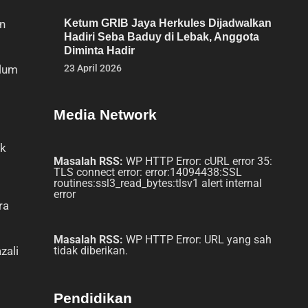
an
Ketum GRIB Jaya Herkules Dijadwalkan
Hadiri Seba Baduy di Lebak, Anggota
Diminta Hadir
elum
23 April 2026
Media Network
ak
Masalah RSS:
WP HTTP Error: cURL error 35:
TLS connect error: error:14094438:SSL
routines:ssl3_read_bytes:tlsv1 alert internal
error
ra
Masalah RSS:
WP HTTP Error: URL yang sah
zali
tidak diberikan.
Pendidikan