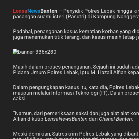
Lensa
News
Banten
– Penyidik Polres Lebak hingga k
pasangan suami isteri (Pasutri) di Kampung Nangger
Padahal, penanganan kasus kematian korban yang did
juga menemukan titik terang, dan kasus masih tetap ja
Masih dalam proses penanganan. Sejauh ini sudah ada 
Pidana Umum Polres Lebak, Iptu M. Hazali Alfian ke
Dalam pengungkapan kasus itu, kata dia, Polres Leba
maupun melalui Informasi Teknologi (IT). Dalan pros
saksi.
“Namun, dari pemeriksaan saksi dan juga alat alat kom
Alfian dikutip
LensaNewsBanten
dari
Chanel Banten
.
Meski demikian, Satreskrim Polres Lebak yang diba