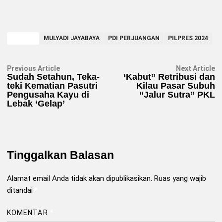
TAGGED
MULYADI JAYABAYA
PDI PERJUANGAN
PILPRES 2024
Navigasi
Previous
N
Previous Article
Next Article
article:
ar
Sudah Setahun, Teka-
‘Kabut” Retribusi dan
pos
teki Kematian Pasutri
Kilau Pasar Subuh
Pengusaha Kayu di
“Jalur Sutra” PKL
Lebak ‘Gelap’
Tinggalkan Balasan
Alamat email Anda tidak akan dipublikasikan.
Ruas yang wajib
ditandai
*
KOMENTAR
*