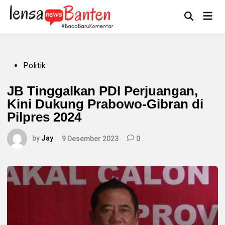
Skip
to
Main
Mengikuti
content
Open
Men
Search
Posted
Politik
in
JB Tinggalkan PDI Perjuangan,
Kini Dukung Prabowo-Gibran di
Pilpres 2024
by
Jay
9 Desember 2023
0