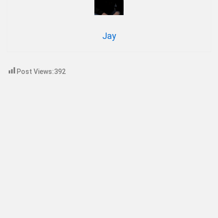
Jay
Post Views:
392