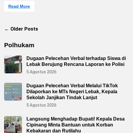
P
B
S
Read More
r
e
e
e
r
k
m
j
j
a
a
e
n
l
n
Navigasi
← Older Posts
i
a
K
s
n
N
pos
m
P
e
I
Polhukam
R
e
s
Dugaan Pelecehan Verbal terhadap Siswa di
m
i
Lebak Berujung Rencana Laporan ke Polisi
B
5 Agustus 2026
e
r
i
k
Dugaan Pelecehan Verbal Melalui TikTok
a
Dilaporkan ke MTs Negeri Lebak, Kepala
n
P
Sekolah Janjikan Tindak Lanjut
e
5 Agustus 2026
n
d
a
m
Langsung Menghadap Bupati! Kepala Desa
p
Cipinang Minta Bantuan untuk Korban
i
n
Kebakaran dan Rutilahu