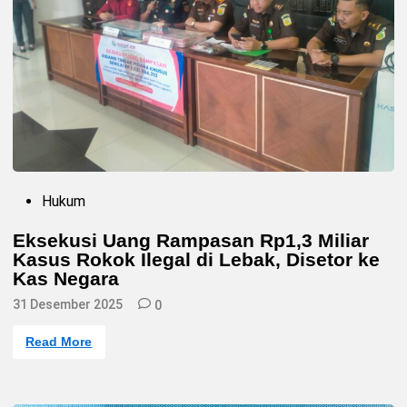
r
D
i
d
u
g
a
D
i
a
n
i
a
y
a
d
P
Hukum
i
o
P
s
a
Eksekusi Uang Rampasan Rp1,3 Miliar
s
t
a
Kasus Rokok Ilegal di Lebak, Disetor ke
e
r
d
Kas Negara
R
i
a
n
31 Desember 2025
0
n
g
k
E
Read More
a
k
s
s
b
e
i
k
t
u