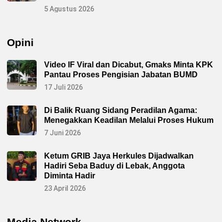
g
5 Agustus 2026
a
n
d
i
P
Opini
o
l
r
Video IF Viral dan Dicabut, Gmaks Minta KPK
e
s
Pantau Proses Pengisian Jabatan BUMD
L
e
17 Juli 2026
b
a
k
Di Balik Ruang Sidang Peradilan Agama:
K
Menegakkan Keadilan Melalui Proses Hukum
e
p
7 Juni 2026
a
d
a
D
Ketum GRIB Jaya Herkules Dijadwalkan
i
Hadiri Seba Baduy di Lebak, Anggota
p
Diminta Hadir
a
A
23 April 2026
t
a
s
T
u
Media Network