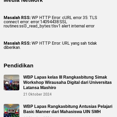
d
u
h
a
n
Masalah RSS:
WP HTTP Error: cURL error 35: TLS
D
connect error: error:14094438:SSL
i
routines:ssl3_read_bytes:tlsv1 alert internal error
d
u
g
a
P
Masalah RSS:
WP HTTP Error: URL yang sah tidak
e
diberikan.
n
c
e
m
a
Pendidikan
r
a
n
WBP Lapas kelas III Rangkasbitung Simak
N
a
Workshop Wirausaha Digital dari Universitas
m
Latansa Mashiro
a
B
21 Oktober 2024
a
i
k
WBP Lapas Rangkasbitung Antusias Pelajari
O
l
Basic Manner dari Mahasiswa UIN SMH
e