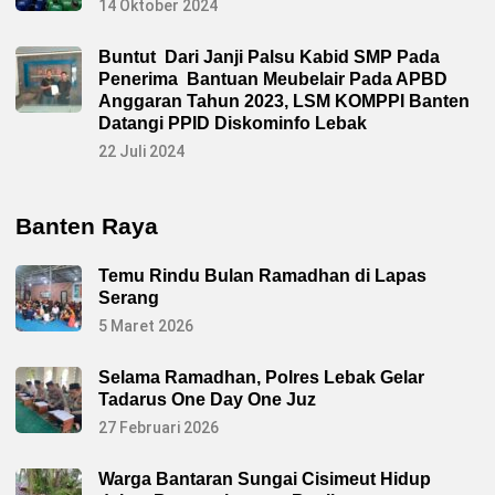
14 Oktober 2024
h
C
V
A
Buntut Dari Janji Palsu Kabid SMP Pada
r
Penerima Bantuan Meubelair Pada APBD
y
a
Anggaran Tahun 2023, LSM KOMPPI Banten
N
Datangi PPID Diskominfo Lebak
u
g
22 Juli 2024
r
a
h
a
Banten Raya
Temu Rindu Bulan Ramadhan di Lapas
Serang
5 Maret 2026
Selama Ramadhan, Polres Lebak Gelar
Tadarus One Day One Juz
27 Februari 2026
Warga Bantaran Sungai Cisimeut Hidup