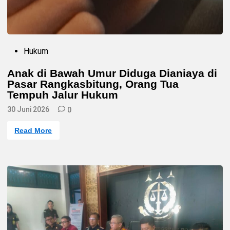
r
t
i
n
d
a
k
P
Hukum
C
o
e
s
p
Anak di Bawah Umur Diduga Dianiaya di
t
a
Pasar Rangkasbitung, Orang Tua
e
t
d
Tempuh Jalur Hukum
i
n
30 Juni 2026
0
A
Read More
n
a
k
d
i
B
a
w
a
h
U
m
u