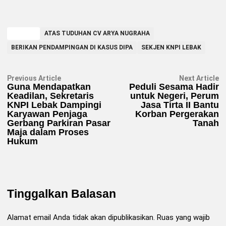
TAGGED
ATAS TUDUHAN CV ARYA NUGRAHA
BERIKAN PENDAMPINGAN DI KASUS DIPA
SEKJEN KNPI LEBAK
Navigasi
Previous
N
Previous Article
Next Article
article:
ar
Guna Mendapatkan
Peduli Sesama Hadir
pos
Keadilan, Sekretaris
untuk Negeri, Perum
KNPI Lebak Dampingi
Jasa Tirta II Bantu
Karyawan Penjaga
Korban Pergerakan
Gerbang Parkiran Pasar
Tanah
Maja dalam Proses
Hukum
Tinggalkan Balasan
Alamat email Anda tidak akan dipublikasikan.
Ruas yang wajib