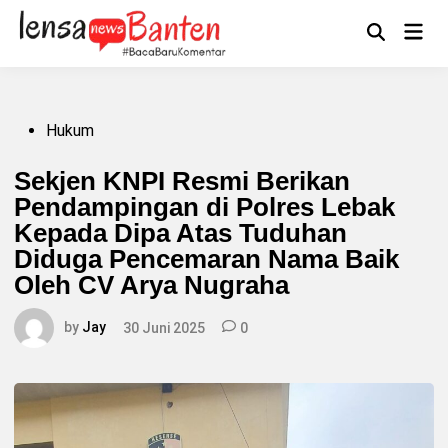
Skip
to
Main
Mengikuti
content
Open
Men
Search
Posted
Hukum
in
Sekjen KNPI Resmi Berikan
Pendampingan di Polres Lebak
Kepada Dipa Atas Tuduhan
Diduga Pencemaran Nama Baik
Oleh CV Arya Nugraha
by
Jay
30 Juni 2025
0