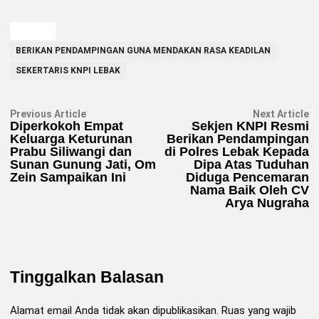
TAGGED
BERIKAN PENDAMPINGAN GUNA MENDAKAN RASA KEADILAN
SEKERTARIS KNPI LEBAK
Navigasi
Previous
N
Previous Article
Next Article
article:
ar
Diperkokoh Empat
Sekjen KNPI Resmi
pos
Keluarga Keturunan
Berikan Pendampingan
Prabu Siliwangi dan
di Polres Lebak Kepada
Sunan Gunung Jati, Om
Dipa Atas Tuduhan
Zein Sampaikan Ini
Diduga Pencemaran
Nama Baik Oleh CV
Arya Nugraha
Tinggalkan Balasan
Alamat email Anda tidak akan dipublikasikan.
Ruas yang wajib