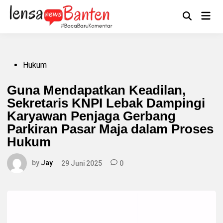
Skip
to
Main
Mengikuti
content
Open
Men
Search
Posted
Hukum
in
Guna Mendapatkan Keadilan,
Sekretaris KNPI Lebak Dampingi
Karyawan Penjaga Gerbang
Parkiran Pasar Maja dalam Proses
Hukum
by
Jay
29 Juni 2025
0