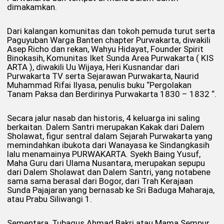
dimakamkan.
Dari kalangan komunitas dan tokoh pemuda turut serta
Paguyuban Warga Banten chapter Purwakarta, diwakili
Asep Richo dan rekan, Wahyu Hidayat, Founder Spirit
Binokasih, Komunitas Iket Sunda Area Purwakarta ( KIS
ARTA ), diwakili Uu Wijaya, Heri Kusnandar dari
Purwakarta TV serta Sejarawan Purwakarta, Naurid
Muhammad Rifai Ilyasa, penulis buku “Pergolakan
Tanam Paksa dan Berdirinya Purwakarta 1830 – 1832 “.
Secara jalur nasab dan historis, 4 keluarga ini saling
berkaitan. Dalem Santri merupakan Kakak dari Dalem
Sholawat, figur sentral dalam Sejarah Purwakarta yang
memindahkan ibukota dari Wanayasa ke Sindangkasih
lalu menamainya PURWAKARTA. Syekh Baing Yusuf,
Maha Guru dari Ulama Nusantara, merupakan sepupu
dari Dalem Sholawat dan Dalem Santri, yang notabene
sama sama berasal dari Bogor, dari Trah Kerajaan
Sunda Pajajaran yang bernasab ke Sri Baduga Maharaja,
atau Prabu Siliwangi 1.
Sementara, Tubagus Ahmad Bakri atau Mama Sempur,