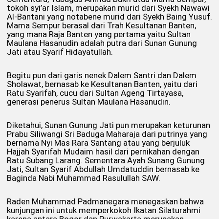
tokoh syi’ar Islam, merupakan murid dari Syekh Nawawi
Al-Bantani yang notabene murid dari Syekh Baing Yusuf.
Mama Sempur berasal dari Trah Kesultanan Banten,
yang mana Raja Banten yang pertama yaitu Sultan
Maulana Hasanudin adalah putra dari Sunan Gunung
Jati atau Syarif Hidayatullah.
Begitu pun dari garis nenek Dalem Santri dan Dalem
Sholawat, bernasab ke Kesultanan Banten, yaitu dari
Ratu Syarifah, cucu dari Sultan Ageng Tirtayasa,
generasi penerus Sultan Maulana Hasanudin.
Diketahui, Sunan Gunung Jati pun merupakan keturunan
Prabu Siliwangi Sri Baduga Maharaja dari putrinya yang
bernama Nyi Mas Rara Santang atau yang berjuluk
Hajjah Syarifah Mudaim hasil dari pernikahan dengan
Ratu Subang Larang. Sementara Ayah Sunang Gunung
Jati, Sultan Syarif Abdullah Umdatuddin bernasab ke
Baginda Nabi Muhammad Rasulullah SAW.
Raden Muhammad Padmanegara menegaskan bahwa
kunjungan ini untuk memperkokoh Ikatan Silaturahmi
karena antara Bogor dan Purwakarta merupakan