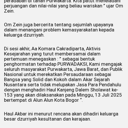
peradaban di tanah Purwakarta. Kita patut meneladani
perjuangan dan nilai-nilai yang beliau wariskan ” ujar Om
Zein.
Om Zein juga bercerita tentang sejumlah upayanya
dalam menangani problem kemasyarakatan kepada
keluarga dzurriyah.
Di sesi akhir, Aa Komara Cakradiparta, Aktivis
Kesejarahan yang turut membersamai dalam
pertemuan menegaskan : ” sebagai bentuk
penghormatan terhadap PURWADAKSI, Kami mengajak
seluruh masyarakat Purwakarta, Jawa Barat, dan Publik
Nasional untuk merekatkan Persaudaraan sebagai
Bangsa yang Solid dan Kokoh dalam Akar Sejarah
Nusantara serta tidak melupakan Jasa Para Pendahulu
dengan menghadiri Haul Kanjeng Dalem Sholawat ke-
153 yang akan dilaksanakan pada Minggu, 13 Juli 2025
bertempat di Alun Alun Kota Bogor “.
Haul Akbar ini menurut rencana akan dihadiri keluarga
besar dzurriyah kesultanan dan kerajaan.