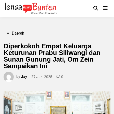
Skip
to
Main
Mengikuti
content
Open
Men
Search
Posted
Daerah
in
Diperkokoh Empat Keluarga
Keturunan Prabu Siliwangi dan
Sunan Gunung Jati, Om Zein
Sampaikan Ini
by
Jay
27 Juni 2025
0