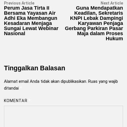
Navigasi
Previous
N
Previous Article
Next Article
article:
ar
Perum Jasa Tirta II
Guna Mendapatkan
pos
Bersama Yayasan Air
Keadilan, Sekretaris
Adhi Eka Membangun
KNPI Lebak Dampingi
Kesadaran Menjaga
Karyawan Penjaga
Sungai Lewat Webinar
Gerbang Parkiran Pasar
Nasional
Maja dalam Proses
Hukum
Tinggalkan Balasan
Alamat email Anda tidak akan dipublikasikan.
Ruas yang wajib
ditandai
*
KOMENTAR
*