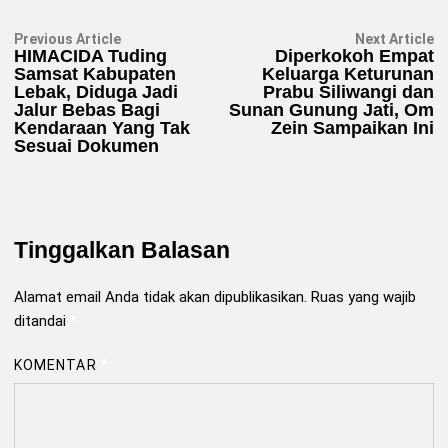
Navigasi
Previous
N
Previous Article
Next Article
article:
ar
HIMACIDA Tuding
Diperkokoh Empat
pos
Samsat Kabupaten
Keluarga Keturunan
Lebak, Diduga Jadi
Prabu Siliwangi dan
Jalur Bebas Bagi
Sunan Gunung Jati, Om
Kendaraan Yang Tak
Zein Sampaikan Ini
Sesuai Dokumen
Tinggalkan Balasan
Alamat email Anda tidak akan dipublikasikan.
Ruas yang wajib
ditandai
*
KOMENTAR
*