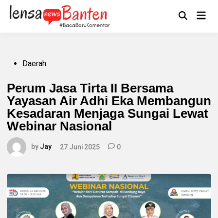
Skip
to
Main
Mengikuti
content
Open
Men
Search
Posted
Daerah
in
Perum Jasa Tirta II Bersama
Yayasan Air Adhi Eka Membangun
Kesadaran Menjaga Sungai Lewat
Webinar Nasional
by
Jay
27 Juni 2025
0