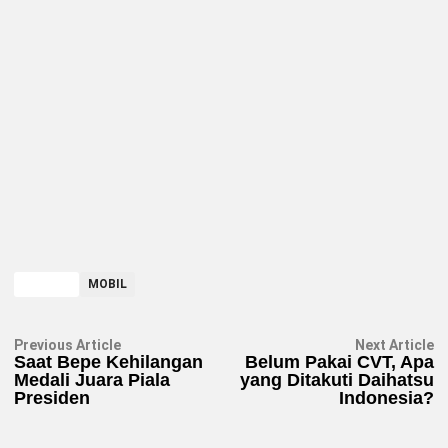
TAGGED
MOBIL
Navigasi
Previous
N
Previous Article
Next Article
article:
ar
Saat Bepe Kehilangan
Belum Pakai CVT, Apa
pos
Medali Juara Piala
yang Ditakuti Daihatsu
Presiden
Indonesia?