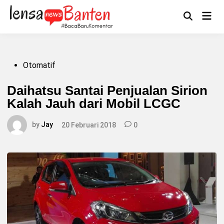
Skip
to
Main
Mengikuti
content
Open
Men
Search
Posted
Otomatif
in
Daihatsu Santai Penjualan Sirion
Kalah Jauh dari Mobil LCGC
by
Jay
20 Februari 2018
0