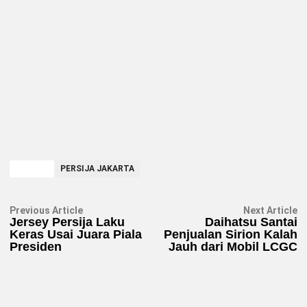
TAGGED
PERSIJA JAKARTA
Navigasi
Previous
N
Previous Article
Next Article
article:
ar
Jersey Persija Laku
Daihatsu Santai
pos
Keras Usai Juara Piala
Penjualan Sirion Kalah
Presiden
Jauh dari Mobil LCGC