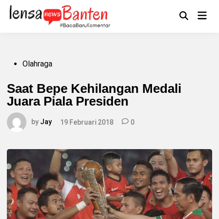
Skip
to
Main
Mengikuti
content
Open
Men
Search
Posted
Olahraga
in
Saat Bepe Kehilangan Medali
Juara Piala Presiden
by
Jay
19 Februari 2018
0