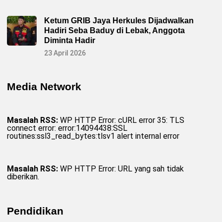
L
C
G
Ketum GRIB Jaya Herkules Dijadwalkan
C
Hadiri Seba Baduy di Lebak, Anggota
Diminta Hadir
23 April 2026
Media Network
Masalah RSS:
WP HTTP Error: cURL error 35: TLS
connect error: error:14094438:SSL
routines:ssl3_read_bytes:tlsv1 alert internal error
Masalah RSS:
WP HTTP Error: URL yang sah tidak
diberikan.
Pendidikan