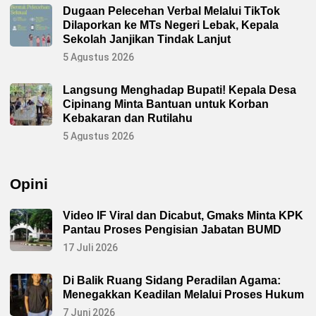
e
Dugaan Pelecehan Verbal Melalui TikTok
n
Dilaporkan ke MTs Negeri Lebak, Kepala
j
u
Sekolah Janjikan Tindak Lanjut
a
l
5 Agustus 2026
a
n
S
Langsung Menghadap Bupati! Kepala Desa
i
Cipinang Minta Bantuan untuk Korban
r
i
Kebakaran dan Rutilahu
o
n
5 Agustus 2026
K
a
l
a
Opini
h
J
a
u
Video IF Viral dan Dicabut, Gmaks Minta KPK
h
Pantau Proses Pengisian Jabatan BUMD
d
a
17 Juli 2026
r
i
M
Di Balik Ruang Sidang Peradilan Agama:
o
b
Menegakkan Keadilan Melalui Proses Hukum
i
l
7 Juni 2026