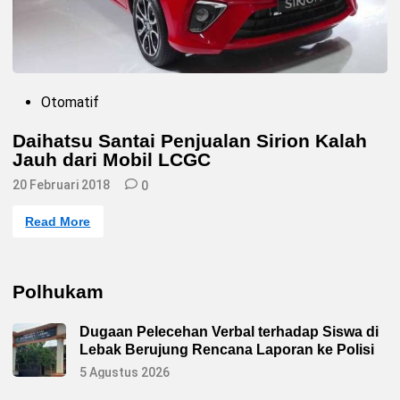
y
a
n
g
D
i
t
a
P
Otomatif
k
o
u
s
t
Daihatsu Santai Penjualan Sirion Kalah
t
i
Jauh dari Mobil LCGC
e
D
a
d
i
20 Februari 2018
i
0
h
n
a
t
D
Read More
s
a
u
i
I
h
n
a
d
t
Polhukam
o
s
n
u
e
S
Dugaan Pelecehan Verbal terhadap Siswa di
s
a
i
n
Lebak Berujung Rencana Laporan ke Polisi
a
t
?
a
5 Agustus 2026
i
P