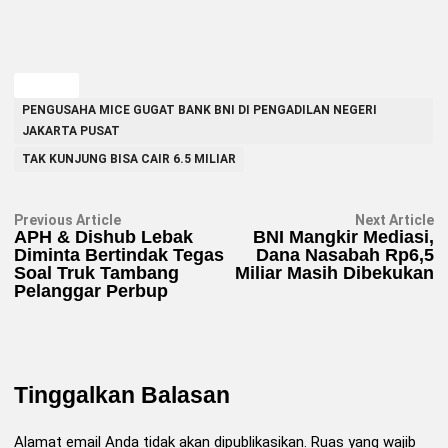
TAGGED
PENGUSAHA MICE GUGAT BANK BNI DI PENGADILAN NEGERI
JAKARTA PUSAT
TAK KUNJUNG BISA CAIR 6.5 MILIAR
Navigasi
Previous
N
Previous Article
Next Article
article:
ar
APH & Dishub Lebak
BNI Mangkir Mediasi,
pos
Diminta Bertindak Tegas
Dana Nasabah Rp6,5
Soal Truk Tambang
Miliar Masih Dibekukan
Pelanggar Perbup
Tinggalkan Balasan
Alamat email Anda tidak akan dipublikasikan.
Ruas yang wajib