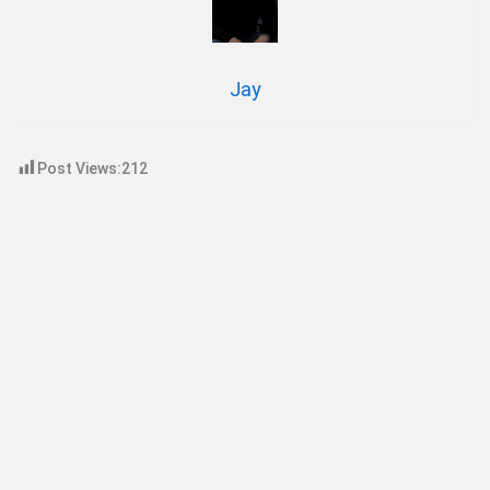
Jay
Post Views:
212