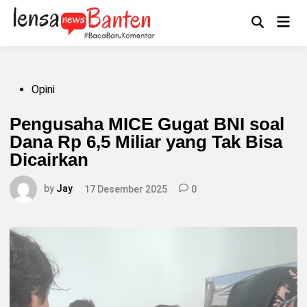
Skip
to
Main
Mengikuti
content
Open
Men
Search
Posted
Opini
in
Pengusaha MICE Gugat BNI soal
Dana Rp 6,5 Miliar yang Tak Bisa
Dicairkan
by
Jay
17 Desember 2025
0