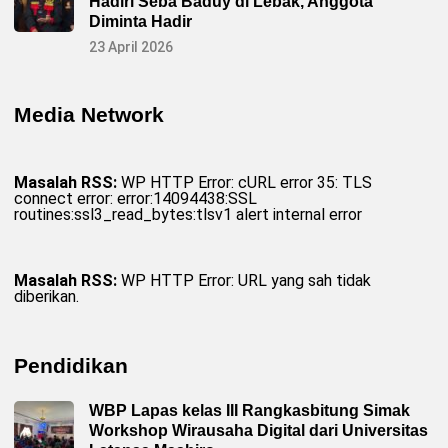
Hadiri Seba Baduy di Lebak, Anggota
Diminta Hadir
23 April 2026
Media Network
Masalah RSS:
WP HTTP Error: cURL error 35: TLS
connect error: error:14094438:SSL
routines:ssl3_read_bytes:tlsv1 alert internal error
Masalah RSS:
WP HTTP Error: URL yang sah tidak
diberikan.
Pendidikan
WBP Lapas kelas III Rangkasbitung Simak
Workshop Wirausaha Digital dari Universitas