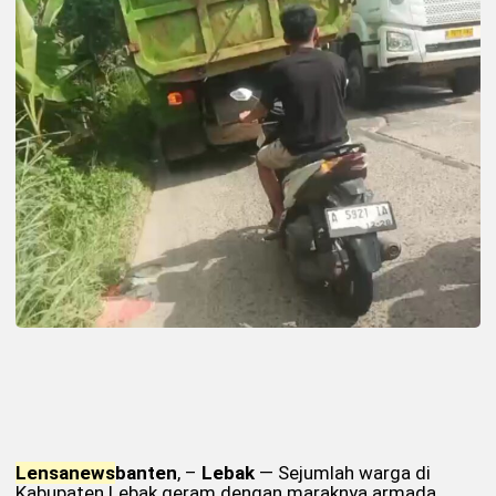
Lensa
news
banten
, –
Lebak
— Sejumlah warga di
Kabupaten Lebak geram dengan maraknya armada