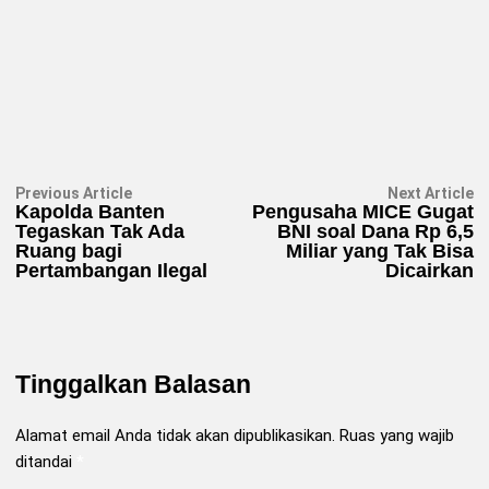
Navigasi
Previous
N
Previous Article
Next Article
article:
ar
Kapolda Banten
Pengusaha MICE Gugat
pos
Tegaskan Tak Ada
BNI soal Dana Rp 6,5
Ruang bagi
Miliar yang Tak Bisa
Pertambangan Ilegal
Dicairkan
Tinggalkan Balasan
Alamat email Anda tidak akan dipublikasikan.
Ruas yang wajib
ditandai
*