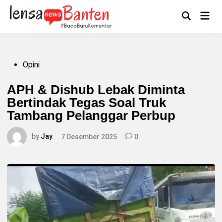
Skip
to
Main
Mengikuti
content
Open
Men
Search
Posted
Opini
in
APH & Dishub Lebak Diminta
Bertindak Tegas Soal Truk
Tambang Pelanggar Perbup
by
Jay
7 Desember 2025
0