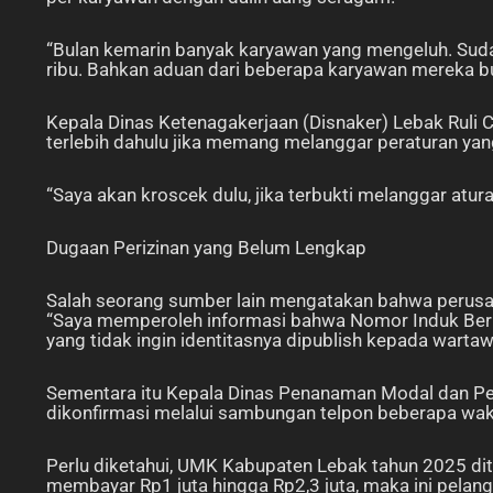
“Bulan kemarin banyak karyawan yang mengeluh. Suda
ribu. Bahkan aduan dari beberapa karyawan mereka bu
Kepala Dinas Ketenagakerjaan (Disnaker) Lebak Ruli
terlebih dahulu jika memang melanggar peraturan ya
“Saya akan kroscek dulu, jika terbukti melanggar atu
Dugaan Perizinan yang Belum Lengkap
Salah seorang sumber lain mengatakan bahwa perusah
“Saya memperoleh informasi bahwa Nomor Induk Beru
yang tidak ingin identitasnya dipublish kepada warta
Sementara itu Kepala Dinas Penanaman Modal dan Pe
dikonfirmasi melalui sambungan telpon beberapa wak
Perlu diketahui, UMK Kabupaten Lebak tahun 2025 di
membayar Rp1 juta hingga Rp2,3 juta, maka ini pelan