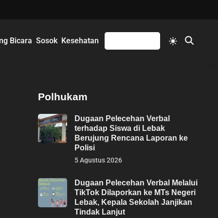
Switch
ng Bicara
Sosok
Kesehatan
Mengikuti
Open
to
Search
light
mode
Polhukam
Dugaan Pelecehan Verbal
terhadap Siswa di Lebak
Berujung Rencana Laporan ke
Polisi
5 Agustus 2026
Dugaan Pelecehan Verbal Melalui
TikTok Dilaporkan ke MTs Negeri
Lebak, Kepala Sekolah Janjikan
Tindak Lanjut