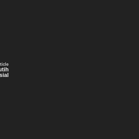
Next
ticle
article:
utih
sial