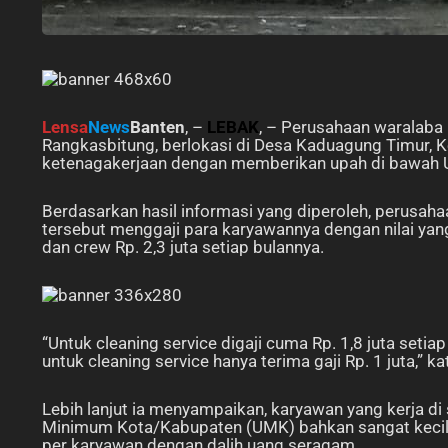
Lensa
News
Banten
, –
LEBAK
, – Perusahaan waralaba
Rangkasbitung, berlokasi di Desa Kaduagung Timur, 
ketenagakerjaan dengan memberikan upah di bawah
Berdasarkan hasil informasi yang diperoleh, perusah
tersebut menggaji para karyawannya dengan nilai yang j
dan crew Rp. 2,3 juta setiap bulannya.
“Untuk cleaning service digaji cuma Rp. 1,8 juta seti
untuk cleaning service hanya terima gaji Rp. 1 juta,
Lebih lanjut ia menyampaikan, karyawan yang kerja d
Minimum Kota/Kabupaten (UMK) bahkan sangat kecil
per karyawan dengan dalih uang seragam.