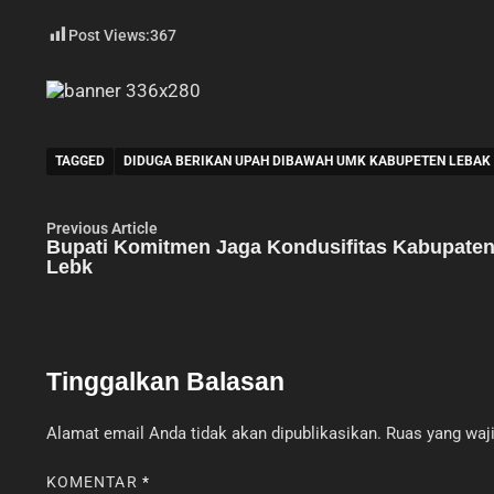
Post Views:
367
TAGGED
DIDUGA BERIKAN UPAH DIBAWAH UMK KABUPETEN LEBAK
Navigasi
Previous
Previous Article
article:
Bupati Komitmen Jaga Kondusifitas Kabupate
pos
Lebk
Tinggalkan Balasan
Alamat email Anda tidak akan dipublikasikan.
Ruas yang waji
KOMENTAR
*