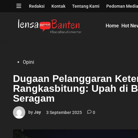
Skip
Open
Redaksi
Kontak
Tentang Kami
Pedoman Media
to
menu
content
Home
Hot Ne
Posted
Opini
in
Dugaan Pelanggaran Kete
Rangkasbitung: Upah di
Seragam
by
Jay
3 September 2025
0