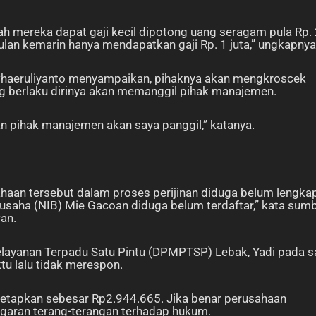
h mereka dapat gaji kecil dipotong uang seragam pula Rp.
lan kemarin hanya mendapatkan gaji Rp. 1 juta,” ungkapny
 Chaeruliyanto menyampaikan, pihaknya akan mengkroscek
ng berlaku dirinya akan memanggil pihak manajemen.
ran pihak manajemen akan saya panggil,” katanya.
aan tersebut dalam proses perijinan diduga belum lengkap
saha (NIB) Mie Gacoan diduga belum terdaftar,” kata sum
wan.
layanan Terpadu Satu Pintu (DPMPTSP) Lebak, Yadi pada s
tu lalu tidak merespon.
tetapkan sebesar Rp2.944.665. Jika benar perusahaan
ggaran terang-terangan terhadap hukum.