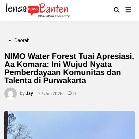
Skip
to
Main
Mengikuti
content
Open
Men
Search
Posted
Daerah
in
NIMO Water Forest Tuai Apresiasi,
Aa Komara: Ini Wujud Nyata
Pemberdayaan Komunitas dan
Talenta di Purwakarta
by
Jay
27 Juli 2025
0