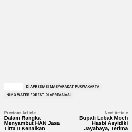
TAGGED
DI APRESIASI MASYARAKAT PURWAKARTA
NIMO WATER FOREST DI APREASIASI
Navigasi
Previous
N
Previous Article
Next Article
article:
ar
Dalam Rangka
Bupati Lebak Moch
pos
Menyambut HAN Jasa
Hasbi Asyidiki
Tirta II Kenalkan
Jayabaya, Terima