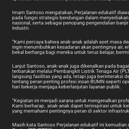
Imam Santoso mengatakan, Perjalanan edukatif diawal
pada fungsi strategis bendungan dalam menyediakan 
nasional, serta sebagai penopang pengendalian banji
industri.
“Kami percaya bahwa anak-anak adalah aset masa dep
ingin menumbuhkan kesadaran akan pentingnya air, ene
bekal berharga bagi mereka untuk terus belajar, bermi
Lanjut Santoso, anak-anak juga dikenalkan pada baga
terbarukan melalui Pembangkit Listrik Tenaga Air (PLT
langsung fasilitas yang ada, tetapi juga berinteraksi 
tentang peran penting profesi insan BUMN seperti oper
hari bekerja menjaga keberlanjutan layanan publik.
“Kegiatan ini menjadi sarana untuk mengenalkan profes
Kami berharap, anak-anak dapet terinspirasi untuk ke
yang memahami pentingnya peran di sektor infrastrukt
Masih kata Santoso Perjalanan edukatif ini kemudian d