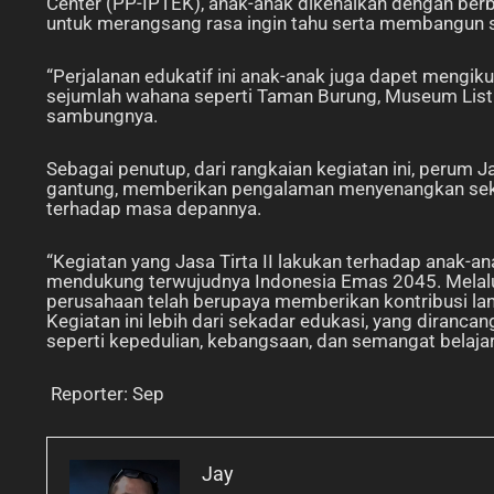
Center (PP-IPTEK), anak-anak dikenalkan dengan berba
untuk merangsang rasa ingin tahu serta membangun 
“Perjalanan edukatif ini anak-anak juga dapet mengik
sejumlah wahana seperti Taman Burung, Museum Listr
sambungnya.
Sebagai penutup, dari rangkaian kegiatan ini, perum 
gantung, memberikan pengalaman menyenangkan sekal
terhadap masa depannya.
“Kegiatan yang Jasa Tirta II lakukan terhadap anak-
mendukung terwujudnya Indonesia Emas 2045. Melalu
perusahaan telah berupaya memberikan kontribusi l
Kegiatan ini lebih dari sekadar edukasi, yang diranca
seperti kepedulian, kebangsaan, dan semangat belaja
Reporter: Sep
Jay