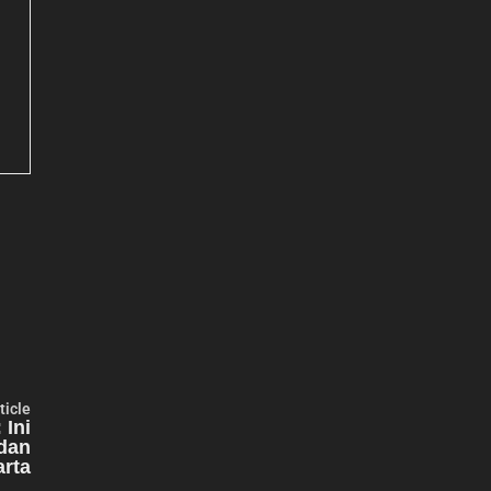
Next
ticle
article:
 Ini
dan
arta