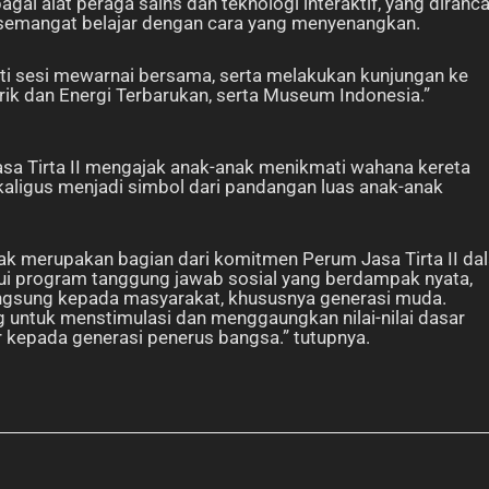
gai alat peraga sains dan teknologi interaktif, yang diranc
semangat belajar dengan cara yang menyenangkan.
uti sesi mewarnai bersama, serta melakukan kunjungan ke
ik dan Energi Terbarukan, serta Museum Indonesia.”
Jasa Tirta II mengajak anak-anak menikmati wahana kereta
igus menjadi simbol dari pandangan luas anak-anak
anak merupakan bagian dari komitmen Perum Jasa Tirta II da
i program tanggung jawab sosial yang berdampak nyata,
angsung kepada masyarakat, khususnya generasi muda.
ng untuk menstimulasi dan menggaungkan nilai-nilai dasar
r kepada generasi penerus bangsa.” tutupnya.