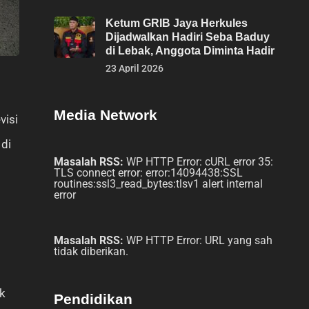
Ketum GRIB Jaya Herkules
Dijadwalkan Hadiri Seba Baduy
di Lebak, Anggota Diminta Hadir
23 April 2026
Media Network
visi
 di
Masalah RSS:
WP HTTP Error: cURL error 35:
TLS connect error: error:14094438:SSL
routines:ssl3_read_bytes:tlsv1 alert internal
error
Masalah RSS:
WP HTTP Error: URL yang sah
tidak diberikan.
uk
Pendidikan