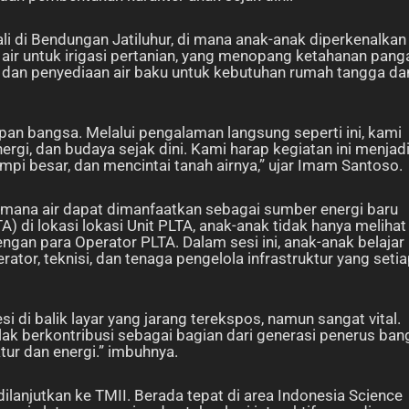
i di Bendungan Jatiluhur, di mana anak-anak diperkenalkan
air untuk irigasi pertanian, yang menopang ketahanan pang
r dan penyediaan air baku untuk kebutuhan rumah tangga da
an bangsa. Melalui pengalaman langsung seperti ini, kami
rgi, dan budaya sejak dini. Kami harap kegiatan ini menjad
mpi besar, dan mencintai tanah airnya,” ujar Imam Santoso.
imana air dapat dimanfaatkan sebagai sumber energi baru
A) di lokasi lokasi Unit PLTA, anak-anak tidak hanya melihat
dengan para Operator PLTA. Dalam sesi ini, anak-anak belajar
ator, teknisi, dan tenaga pengelola infrastruktur yang seti
i di balik layar yang jarang terekspos, namun sangat vital.
lak berkontribusi sebagai bagian dari generasi penerus ban
ur dan energi.” imbuhnya.
ilanjutkan ke TMII. Berada tepat di area Indonesia Science