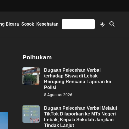
Switch
ng Bicara
Sosok
Kesehatan
Mengikuti
Open
to
Search
light
mode
Polhukam
Dugaan Pelecehan Verbal
terhadap Siswa di Lebak
Berujung Rencana Laporan ke
Polisi
5 Agustus 2026
Dugaan Pelecehan Verbal Melalui
TikTok Dilaporkan ke MTs Negeri
Lebak, Kepala Sekolah Janjikan
Tindak Lanjut