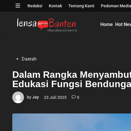
Skip
Open
Redaksi
Kontak
Tentang Kami
Pedoman Media
to
menu
content
Home
Hot Ne
Posted
Daerah
in
Dalam Rangka Menyambut H
Edukasi Fungsi Bendunga
by
Jay
23 Juli 2025
0