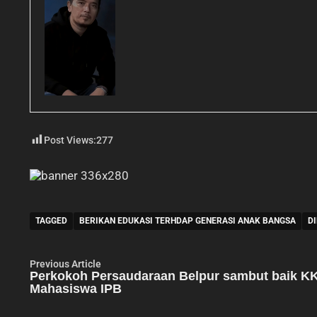
Post Views:
277
TAGGED
BERIKAN EDUKASI TERHDAP GENERASI ANAK BANGSA
DI
Navigasi
Previous
Previous Article
article:
Perkokoh Persaudaraan Belpur sambut baik K
pos
Mahasiswa IPB