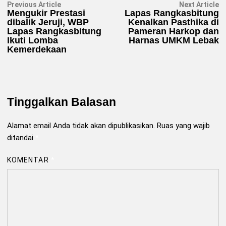
Navigasi
Previous
N
Previous Article
Next Article
article:
ar
Mengukir Prestasi
Lapas Rangkasbitung
pos
dibalik Jeruji, WBP
Kenalkan Pasthika di
Lapas Rangkasbitung
Pameran Harkop dan
Ikuti Lomba
Harnas UMKM Lebak
Kemerdekaan
Tinggalkan Balasan
Alamat email Anda tidak akan dipublikasikan.
Ruas yang wajib
ditandai
*
KOMENTAR
*