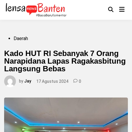
Skip
to
Main
Mengikuti
content
Open
Men
Search
Posted
Daerah
in
Kado HUT RI Sebanyak 7 Orang
Narapidana Lapas Ragakasbitung
Langsung Bebas
by
Jay
17 Agustus 2024
0