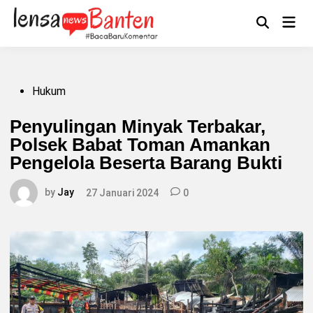
Skip
to
Main
Mengikuti
content
Open
Men
Search
Posted
Hukum
in
Penyulingan Minyak Terbakar,
Polsek Babat Toman Amankan
Pengelola Beserta Barang Bukti
by
Jay
27 Januari 2024
0