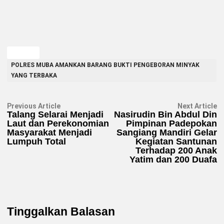
TAGGED
POLRES MUBA AMANKAN BARANG BUKTI PENGEBORAN MINYAK
YANG TERBAKA
Navigasi
Previous
N
Previous Article
Next Article
article:
ar
Talang Selarai Menjadi
Nasirudin Bin Abdul Din
pos
Laut dan Perekonomian
Pimpinan Padepokan
Masyarakat Menjadi
Sangiang Mandiri Gelar
Lumpuh Total
Kegiatan Santunan
Terhadap 200 Anak
Yatim dan 200 Duafa
Tinggalkan Balasan