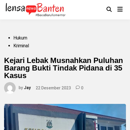
Skip
to
Main
Mengikuti
content
Open
Men
Search
Posted
Hukum
in
Kriminal
Kejari Lebak Musnahkan Puluhan
Barang Bukti Tindak Pidana di 35
Kasus
by
Jay
22 Desember 2023
0