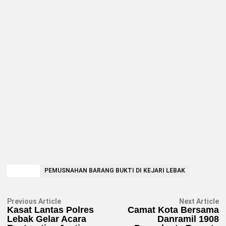
TAGGED
PEMUSNAHAN BARANG BUKTI DI KEJARI LEBAK
Navigasi
Previous
N
Previous Article
Next Article
article:
ar
Kasat Lantas Polres
Camat Kota Bersama
pos
Lebak Gelar Acara
Danramil 1908