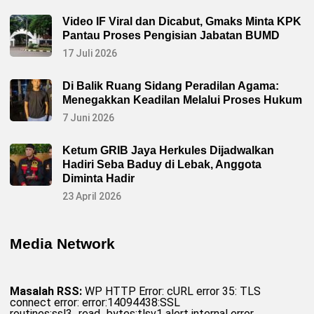
Video IF Viral dan Dicabut, Gmaks Minta KPK
Pantau Proses Pengisian Jabatan BUMD
17 Juli 2026
Di Balik Ruang Sidang Peradilan Agama:
Menegakkan Keadilan Melalui Proses Hukum
7 Juni 2026
Ketum GRIB Jaya Herkules Dijadwalkan
Hadiri Seba Baduy di Lebak, Anggota
Diminta Hadir
23 April 2026
Media Network
Masalah RSS:
WP HTTP Error: cURL error 35: TLS
connect error: error:14094438:SSL
routines:ssl3_read_bytes:tlsv1 alert internal error