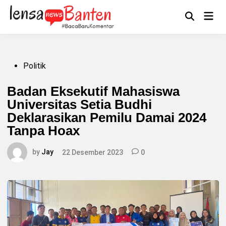
Skip
to
Main
Mengikuti
content
Open
Men
Search
Posted
Politik
in
Badan Eksekutif Mahasiswa
Universitas Setia Budhi
Deklarasikan Pemilu Damai 2024
Tanpa Hoax
by
Jay
22 Desember 2023
0