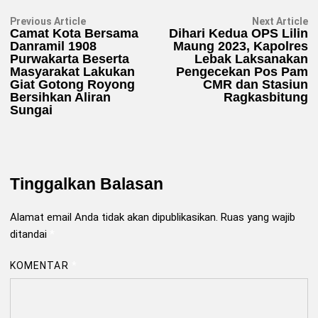
Navigasi
Previous
N
Previous Article
Next Article
article:
ar
Camat Kota Bersama
Dihari Kedua OPS Lilin
pos
Danramil 1908
Maung 2023, Kapolres
Purwakarta Beserta
Lebak Laksanakan
Masyarakat Lakukan
Pengecekan Pos Pam
Giat Gotong Royong
CMR dan Stasiun
Bersihkan Aliran
Ragkasbitung
Sungai
Tinggalkan Balasan
Alamat email Anda tidak akan dipublikasikan.
Ruas yang wajib
ditandai
*
KOMENTAR
*