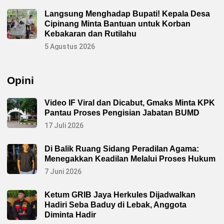
a
U
Langsung Menghadap Bupati! Kepala Desa
n
Cipinang Minta Bantuan untuk Korban
i
v
Kebakaran dan Rutilahu
e
r
5 Agustus 2026
s
i
t
a
Opini
s
S
e
t
Video IF Viral dan Dicabut, Gmaks Minta KPK
i
Pantau Proses Pengisian Jabatan BUMD
a
B
17 Juli 2026
u
d
h
Di Balik Ruang Sidang Peradilan Agama:
i
D
Menegakkan Keadilan Melalui Proses Hukum
e
k
7 Juni 2026
l
a
r
Ketum GRIB Jaya Herkules Dijadwalkan
a
Hadiri Seba Baduy di Lebak, Anggota
s
i
Diminta Hadir
k