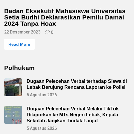
o
s
Badan Eksekutif Mahasiswa Universitas
t
Setia Budhi Deklarasikan Pemilu Damai
e
d
2024 Tanpa Hoax
i
n
22 Desember 2023
0
B
Read More
a
d
a
n
E
Polhukam
k
s
e
Dugaan Pelecehan Verbal terhadap Siswa di
k
u
Lebak Berujung Rencana Laporan ke Polisi
t
i
5 Agustus 2026
f
M
a
Dugaan Pelecehan Verbal Melalui TikTok
h
Dilaporkan ke MTs Negeri Lebak, Kepala
a
s
Sekolah Janjikan Tindak Lanjut
i
s
5 Agustus 2026
w