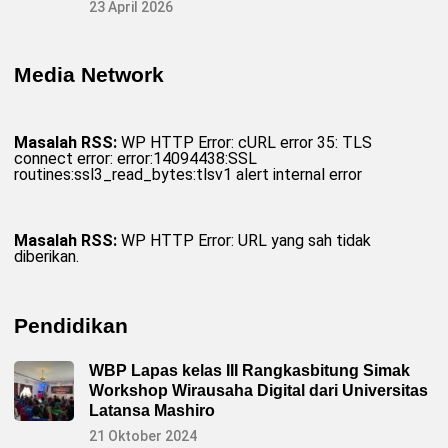
a
23 April 2026
n
P
e
m
Media Network
i
l
u
D
a
Masalah RSS:
WP HTTP Error: cURL error 35: TLS
m
connect error: error:14094438:SSL
a
routines:ssl3_read_bytes:tlsv1 alert internal error
i
2
0
2
4
Masalah RSS:
WP HTTP Error: URL yang sah tidak
T
diberikan.
a
n
p
a
H
Pendidikan
o
a
x
WBP Lapas kelas III Rangkasbitung Simak
Workshop Wirausaha Digital dari Universitas
Latansa Mashiro
21 Oktober 2024