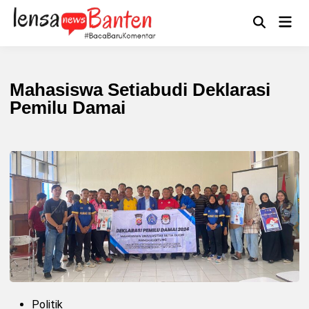
Skip
to
Main
Mengikuti
content
Open
Men
Search
Mahasiswa Setiabudi Deklarasi
Pemilu Damai
P
Politik