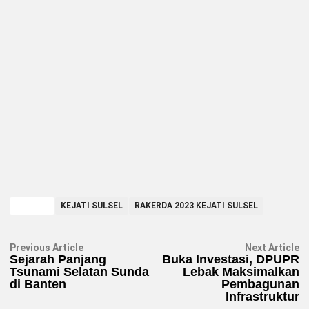
TAGGED
KEJATI SULSEL
RAKERDA 2023 KEJATI SULSEL
Navigasi
Previous
N
Previous Article
Next Article
article:
ar
Sejarah Panjang
Buka Investasi, DPUPR
pos
Tsunami Selatan Sunda
Lebak Maksimalkan
di Banten
Pembagunan
Infrastruktur