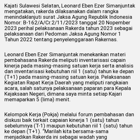
Kajati Sulawesi Selatan, Leonard Eben Ezer Simanjuntak
mengatakan, rakerda dilaksanakan dalam rangka
menindaklanjuti surat Jaksa Agung Republik Indonesia
Nomor: B-162/A/Cr.2/11/2023 tanggal 20 Nopember
2023 perihal pelaksanaan Rakerda tahun 2023 sebagai
pelaksanaan dari Pedoman Jaksa Agung Nomor 1
Tahun 2022 tentang penyelenggaraan Rakernas.
Leonard Eben Ezer Simanjuntak menekankan materi
pembahasana Rakerda meliputi inventarisasi capain
kinerja pada masing-masing satuan kerja serta analisis
dan inventarisasi kebutuhan riil 1 (satu) tahun ke depan
(T+1) pada masing-masing satuan kerja. Pelaksanaan
Kegiatan Rapat Kerja Daerah yang meliputi rangkaian
acara, salah satunya pelaksanaan paparan para Kepala
Kejaksaan Negeri, dimana saya minta setiap Kajari
memaparkan 5 (lima) menit.
Kelompok Kerja (Pokja) melalui forum pembahasan dan
diskusi baik terkait capaian kinerja 1 (satu) tahun
sebelumnya (T-1) maupun kebutuhan riil 1 (satu) tahun
ke depan (T+1). “Marilah kita bersama-sama
menjadikan Rakerda ini sebagai wadah yang