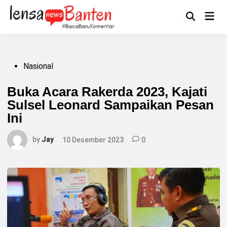
Skip
to
Main
Mengikuti
content
Open
Men
Search
Posted
Nasional
in
Buka Acara Rakerda 2023, Kajati
Sulsel Leonard Sampaikan Pesan
Ini
by
Jay
10 Desember 2023
0