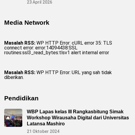
I
23 April 2026
n
i
Media Network
Masalah RSS:
WP HTTP Error: cURL error 35: TLS
connect error: error:14094438:SSL
routines:ssl3_read_bytes:tlsv1 alert internal error
Masalah RSS:
WP HTTP Error: URL yang sah tidak
diberikan.
Pendidikan
WBP Lapas kelas III Rangkasbitung Simak
Workshop Wirausaha Digital dari Universitas
Latansa Mashiro
21 Oktober 2024