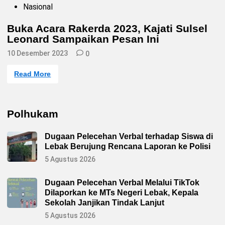
P
Nasional
o
s
Buka Acara Rakerda 2023, Kajati Sulsel
t
Leonard Sampaikan Pesan Ini
e
d
10 Desember 2023
i
0
n
B
Read More
u
k
a
A
c
Polhukam
a
r
a
Dugaan Pelecehan Verbal terhadap Siswa di
R
a
Lebak Berujung Rencana Laporan ke Polisi
k
e
5 Agustus 2026
r
d
a
Dugaan Pelecehan Verbal Melalui TikTok
2
Dilaporkan ke MTs Negeri Lebak, Kepala
0
2
Sekolah Janjikan Tindak Lanjut
3
,
5 Agustus 2026
K