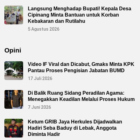
a
j
Langsung Menghadap Bupati! Kepala Desa
a
Cipinang Minta Bantuan untuk Korban
t
i
Kebakaran dan Rutilahu
S
u
5 Agustus 2026
l
s
e
l
Opini
L
e
o
n
Video IF Viral dan Dicabut, Gmaks Minta KPK
a
Pantau Proses Pengisian Jabatan BUMD
r
d
17 Juli 2026
S
a
m
Di Balik Ruang Sidang Peradilan Agama:
p
a
Menegakkan Keadilan Melalui Proses Hukum
i
k
7 Juni 2026
a
n
P
Ketum GRIB Jaya Herkules Dijadwalkan
e
Hadiri Seba Baduy di Lebak, Anggota
s
a
Diminta Hadir
n