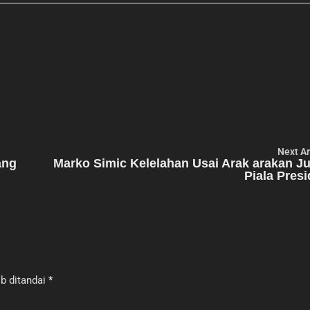
Next Ar
ang
Marko Simic Kelelahan Usai Arak arakan J
Piala Pres
b ditandai
*