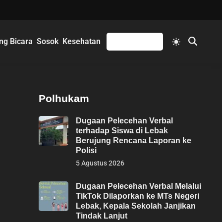
Switch
ng Bicara
Sosok
Kesehatan
Mengikuti
Open
to
Search
light
mode
Polhukam
Dugaan Pelecehan Verbal
terhadap Siswa di Lebak
Berujung Rencana Laporan ke
Polisi
5 Agustus 2026
Dugaan Pelecehan Verbal Melalui
TikTok Dilaporkan ke MTs Negeri
Lebak, Kepala Sekolah Janjikan
Tindak Lanjut