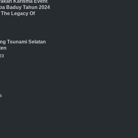
akan Karisma Event
ba Baduy Tahun 2024
The Legacy Of
ang Tsunami Selatan
ten
23
a