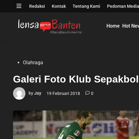
Skip
Open
Redaksi
Kontak
Tentang Kami
Pedoman Media
to
menu
content
Home
Hot Ne
Posted
Olahraga
in
Galeri Foto Klub Sepakbol
by
Jay
19 Februari 2018
0