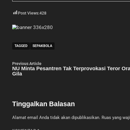
Post Views:
428
TAGGED
SEPAKBOLA
Navigasi
Previous
Previous Article
article:
NU Minta Pesantren Tak Terprovokasi Teror Or
pos
Gila
Tinggalkan Balasan
Alamat email Anda tidak akan dipublikasikan.
Ruas yang waji