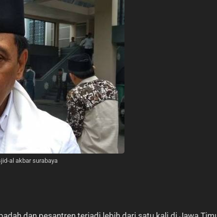
jid-al akbar surabaya
dah dan pesantren terjadi lebih dari satu kali di Jawa Timu