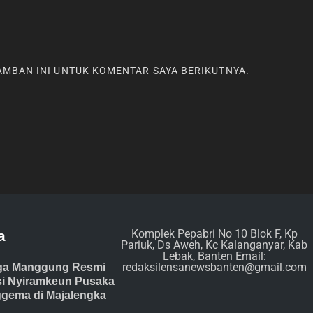
RAMBAN INI UNTUK KOMENTAR SAYA BERIKUTNYA.
Komplek Pepabri No 10 Blok F, Kp
a
Pariuk, Ds Aweh, Kc Kalanganyar, Kab
Lebak, Banten Email:
redaksilensanewsbanten@gmail.com
ga Manggung Resmi
isi Nyiramkeun Pusaka
gema di Majalengka