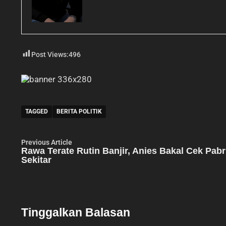
Post Views:
496
TAGGED
BERITA POLITIK
Navigasi
Previous
Previous Article
article:
Rawa Terate Rutin Banjir, Anies Bakal Cek Pabr
pos
Sekitar
Tinggalkan Balasan