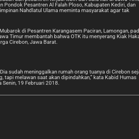
an Pondok Pesantren Al Falah Ploso, Kabupaten Kediri, dan
impinan Nahdlatul Ulama meminta masyarakat agar tak
Mubarok di Pesantren Karangasem Paciran, Lamongan, pa
h Jawa Timur membantah bahwa OTK itu menyerang Kiak Hak
warga Cirebon, Jawa Barat.
 Dia sudah meninggalkan rumah orang tuanya di Cirebon sej
g, tapi melawan saat akan dipindahkan,” kata Kabid Humas
Senin, 19 Februari 2018.