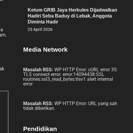
Ketum GRIB Jaya Herkules Dijadwalkan
Hadiri Seba Baduy di Lebak, Anggota
Diminta Hadir
da
23 April 2026
am.
Media Network
ak
Masalah RSS:
WP HTTP Error: cURL error 35:
TLS connect error: error:14094438:SSL
routines:ssl3_read_bytes:tlsv1 alert internal
error
Masalah RSS:
WP HTTP Error: URL yang sah
tidak diberikan.
Pendidikan