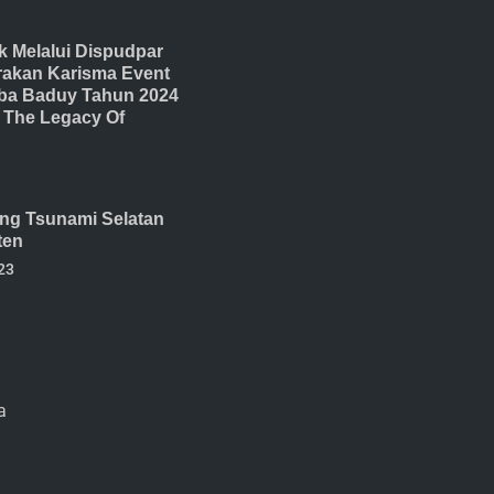
 Melalui Dispudpar
akan Karisma Event
ba Baduy Tahun 2024
The Legacy Of
ang Tsunami Selatan
ten
23
a