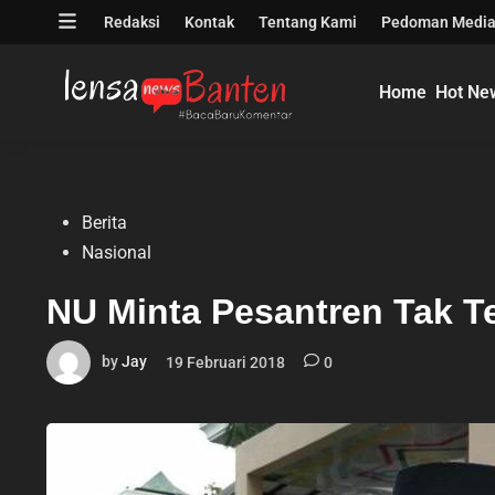
Skip
Open
Redaksi
Kontak
Tentang Kami
Pedoman Media
to
menu
content
Home
Hot Ne
Posted
Berita
in
Nasional
NU Minta Pesantren Tak Te
by
Jay
19 Februari 2018
0