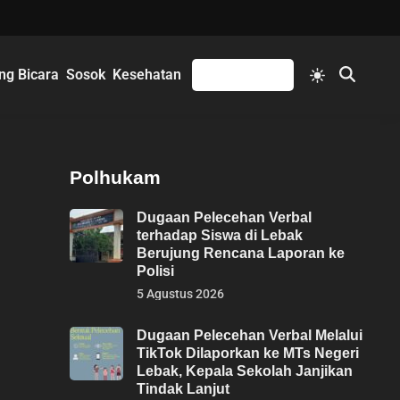
Switch
ng Bicara
Sosok
Kesehatan
Mengikuti
Open
to
Search
light
mode
Polhukam
Dugaan Pelecehan Verbal
terhadap Siswa di Lebak
Berujung Rencana Laporan ke
Polisi
5 Agustus 2026
Dugaan Pelecehan Verbal Melalui
TikTok Dilaporkan ke MTs Negeri
Lebak, Kepala Sekolah Janjikan
Tindak Lanjut