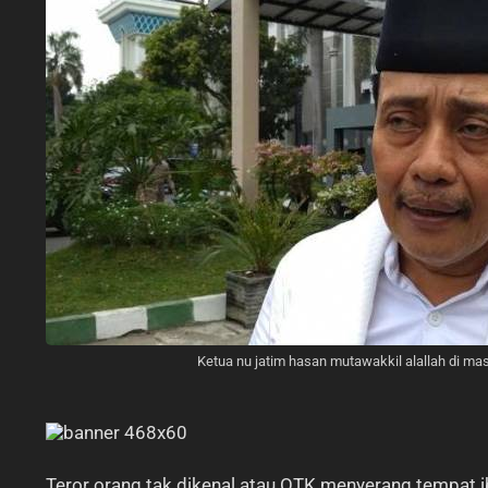
Ketua nu jatim hasan mutawakkil alallah di mas
Teror orang tak dikenal atau OTK menyerang tempat iba