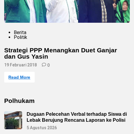
t
a
i
G
a
r
u
d
P
Berita
a
o
Politik
d
s
e
t
n
Strategi PPP Menangkan Duet Ganjar
e
g
a
dan Gus Yasin
d
n
i
G
19 Februari 2018
n
0
e
r
i
S
Read More
n
t
d
r
r
a
a
t
e
Polhukam
g
i
P
Dugaan Pelecehan Verbal terhadap Siswa di
P
P
Lebak Berujung Rencana Laporan ke Polisi
M
e
5 Agustus 2026
n