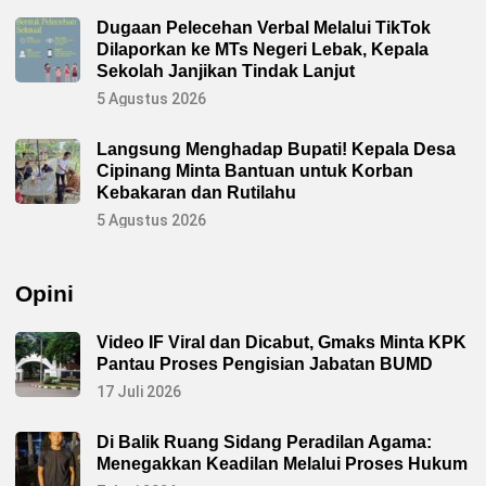
a
n
Dugaan Pelecehan Verbal Melalui TikTok
g
Dilaporkan ke MTs Negeri Lebak, Kepala
k
a
Sekolah Janjikan Tindak Lanjut
n
D
5 Agustus 2026
u
e
t
Langsung Menghadap Bupati! Kepala Desa
G
Cipinang Minta Bantuan untuk Korban
a
n
Kebakaran dan Rutilahu
j
a
5 Agustus 2026
r
d
a
n
Opini
G
u
s
Y
Video IF Viral dan Dicabut, Gmaks Minta KPK
a
Pantau Proses Pengisian Jabatan BUMD
s
i
17 Juli 2026
n
Di Balik Ruang Sidang Peradilan Agama:
Menegakkan Keadilan Melalui Proses Hukum