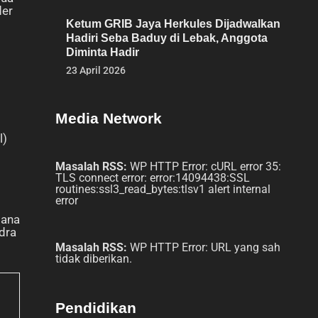
der
Ketum GRIB Jaya Herkules Dijadwalkan
Hadiri Seba Baduy di Lebak, Anggota
Diminta Hadir
23 April 2026
Media Network
l)
Masalah RSS:
WP HTTP Error: cURL error 35:
TLS connect error: error:14094438:SSL
routines:ssl3_read_bytes:tlsv1 alert internal
error
bana
dra
Masalah RSS:
WP HTTP Error: URL yang sah
tidak diberikan.
Pendidikan