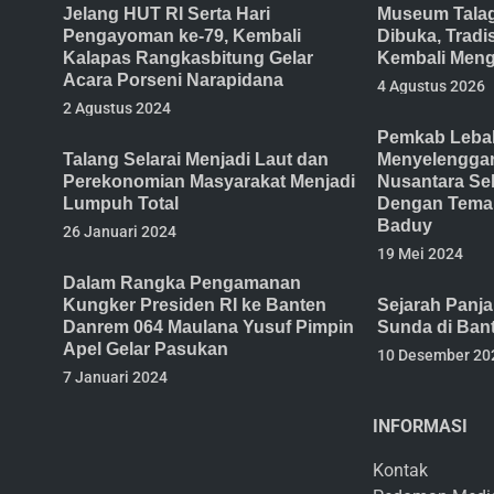
Jelang HUT RI Serta Hari
Museum Tala
Pengayoman ke-79, Kembali
Dibuka, Trad
Kalapas Rangkasbitung Gelar
Kembali Meng
Acara Porseni Narapidana
4 Agustus 2026
2 Agustus 2024
Pemkab Lebak
Talang Selarai Menjadi Laut dan
Menyelenggar
Perekonomian Masyarakat Menjadi
Nusantara Se
Lumpuh Total
Dengan Tema 
Baduy
26 Januari 2024
19 Mei 2024
Dalam Rangka Pengamanan
Kungker Presiden RI ke Banten
Sejarah Panj
Danrem 064 Maulana Yusuf Pimpin
Sunda di Ban
Apel Gelar Pasukan
10 Desember 20
7 Januari 2024
INFORMASI
Kontak