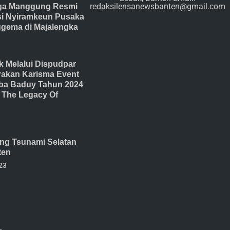
redaksilensanewsbanten@gmail.com
ga Manggung Resmi
isi Nyiramkeun Pusaka
gema di Majalengka
 Melalui Dispudpar
akan Karisma Event
ba Baduy Tahun 2024
The Legacy Of
ang Tsunami Selatan
ten
23