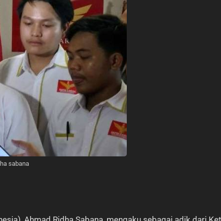
dha sabana
esia), Ahmad Ridha Sabana, mengaku sebagai adik dari Ke