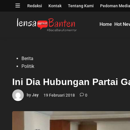
Skip
Open
Redaksi
Kontak
Tentang Kami
Pedoman Media
to
menu
content
Home
Hot Ne
Posted
Berita
in
Politik
Ini Dia Hubungan Partai 
by
Jay
19 Februari 2018
0