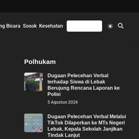
Switch
ng Bicara
Sosok
Kesehatan
Mengikuti
Open
to
Search
light
mode
Polhukam
Dugaan Pelecehan Verbal
terhadap Siswa di Lebak
Berujung Rencana Laporan ke
Polisi
5 Agustus 2026
Dugaan Pelecehan Verbal Melalui
TikTok Dilaporkan ke MTs Negeri
Lebak, Kepala Sekolah Janjikan
Tindak Lanjut