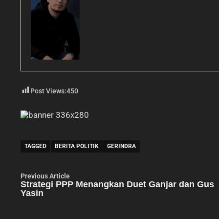
Post Views:
450
TAGGED
BERITA POLITIK
GERINDRA
Navigasi
Previous
Previous Article
article:
Strategi PPP Menangkan Duet Ganjar dan Gus
pos
Yasin