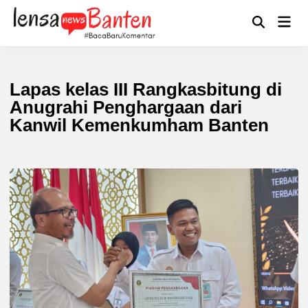
Skip
to
Main
Mengikuti
content
Open
Men
Search
Lapas kelas III Rangkasbitung di
Anugrahi Penghargaan dari
Kanwil Kemenkumham Banten