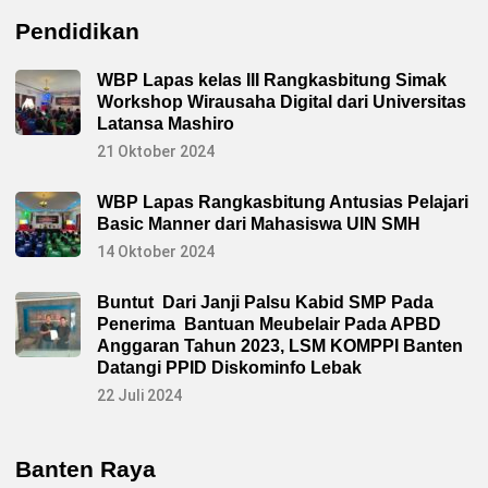
k
u
Pendidikan
m
h
a
WBP Lapas kelas III Rangkasbitung Simak
m
B
Workshop Wirausaha Digital dari Universitas
a
Latansa Mashiro
n
t
21 Oktober 2024
e
n
WBP Lapas Rangkasbitung Antusias Pelajari
Basic Manner dari Mahasiswa UIN SMH
14 Oktober 2024
Buntut Dari Janji Palsu Kabid SMP Pada
Penerima Bantuan Meubelair Pada APBD
Anggaran Tahun 2023, LSM KOMPPI Banten
Datangi PPID Diskominfo Lebak
22 Juli 2024
Banten Raya