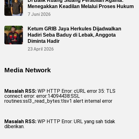
Di Balik Ruang Sidang Peradilan Agama:
n
g
Menegakkan Keadilan Melalui Proses Hukum
d
i
7 Juni 2026
g
a
n
Ketum GRIB Jaya Herkules Dijadwalkan
j
Hadiri Seba Baduy di Lebak, Anggota
a
r
Diminta Hadir
P
e
23 April 2026
n
g
h
a
Media Network
r
g
a
a
n
Masalah RSS:
WP HTTP Error: cURL error 35: TLS
K
connect error: error:14094438:SSL
a
routines:ssl3_read_bytes:tlsv1 alert internal error
n
w
i
l
K
Masalah RSS:
WP HTTP Error: URL yang sah tidak
e
diberikan.
m
e
n