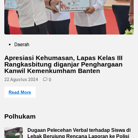
P
Daerah
o
s
Apresiasi Kehumasan, Lapas Kelas III
t
Rangkasbitung diganjar Penghargaan
e
d
Kanwil Kemenkumham Banten
i
n
22 Agustus 2024
0
A
Read More
p
r
e
s
i
Polhukam
a
s
i
Dugaan Pelecehan Verbal terhadap Siswa di
K
e
Lebak Berujung Rencana Laporan ke Polisi