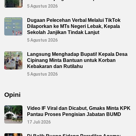
h
u
5 Agustus 2026
m
a
s
Dugaan Pelecehan Verbal Melalui TikTok
a
Dilaporkan ke MTs Negeri Lebak, Kepala
n
,
Sekolah Janjikan Tindak Lanjut
L
a
5 Agustus 2026
p
a
s
Langsung Menghadap Bupati! Kepala Desa
K
Cipinang Minta Bantuan untuk Korban
e
l
Kebakaran dan Rutilahu
a
s
5 Agustus 2026
I
I
I
R
Opini
a
n
g
k
Video IF Viral dan Dicabut, Gmaks Minta KPK
a
Pantau Proses Pengisian Jabatan BUMD
s
b
17 Juli 2026
i
t
u