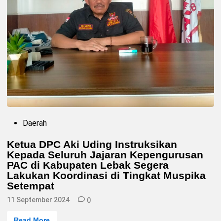
P
Daerah
o
s
Ketua DPC Aki Uding Instruksikan
t
Kepada Seluruh Jajaran Kepengurusan
e
d
PAC di Kabupaten Lebak Segera
i
Lakukan Koordinasi di Tingkat Muspika
n
Setempat
11 September 2024
0
K
Read More