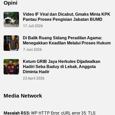
Opini
a
S
e
l
Video IF Viral dan Dicabut, Gmaks Minta KPK
u
Pantau Proses Pengisian Jabatan BUMD
r
u
17 Juli 2026
h
J
a
Di Balik Ruang Sidang Peradilan Agama:
j
a
Menegakkan Keadilan Melalui Proses Hukum
r
a
7 Juni 2026
n
K
e
Ketum GRIB Jaya Herkules Dijadwalkan
p
Hadiri Seba Baduy di Lebak, Anggota
e
n
Diminta Hadir
g
u
23 April 2026
r
u
s
a
Media Network
n
P
A
C
d
Masalah RSS:
WP HTTP Error: cURL error 35: TLS
i