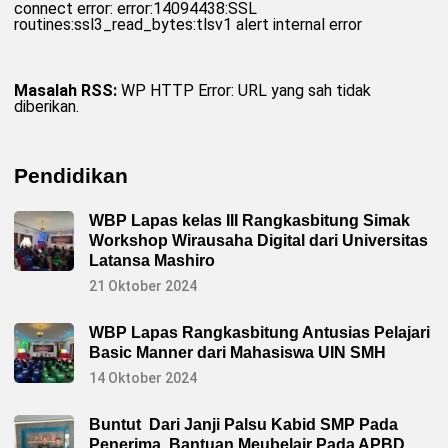
connect error: error:14094438:SSL
K
routines:ssl3_read_bytes:tlsv1 alert internal error
a
b
u
p
a
Masalah RSS:
WP HTTP Error: URL yang sah tidak
t
diberikan.
e
n
L
e
b
Pendidikan
a
k
S
WBP Lapas kelas III Rangkasbitung Simak
e
g
Workshop Wirausaha Digital dari Universitas
e
Latansa Mashiro
r
a
21 Oktober 2024
L
a
k
WBP Lapas Rangkasbitung Antusias Pelajari
u
k
Basic Manner dari Mahasiswa UIN SMH
a
n
14 Oktober 2024
K
o
o
Buntut Dari Janji Palsu Kabid SMP Pada
r
Penerima Bantuan Meubelair Pada APBD
d