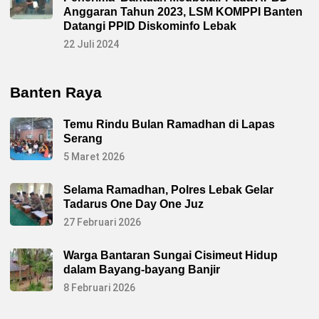
i
Anggaran Tahun 2023, LSM KOMPPI Banten
n
Datangi PPID Diskominfo Lebak
a
s
22 Juli 2024
i
d
i
T
i
Banten Raya
n
g
k
Temu Rindu Bulan Ramadhan di Lapas
a
t
Serang
M
5 Maret 2026
u
s
p
i
Selama Ramadhan, Polres Lebak Gelar
k
Tadarus One Day One Juz
a
S
27 Februari 2026
e
t
e
Warga Bantaran Sungai Cisimeut Hidup
m
p
dalam Bayang-bayang Banjir
a
t
8 Februari 2026