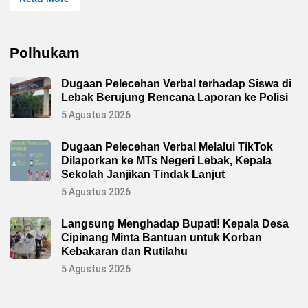
e
t
u
a
D
Polhukam
P
C
A
Dugaan Pelecehan Verbal terhadap Siswa di
k
i
Lebak Berujung Rencana Laporan ke Polisi
U
d
5 Agustus 2026
i
n
g
Dugaan Pelecehan Verbal Melalui TikTok
I
Dilaporkan ke MTs Negeri Lebak, Kepala
n
s
Sekolah Janjikan Tindak Lanjut
t
r
5 Agustus 2026
u
k
s
Langsung Menghadap Bupati! Kepala Desa
i
Cipinang Minta Bantuan untuk Korban
k
a
Kebakaran dan Rutilahu
n
K
5 Agustus 2026
e
p
a
d