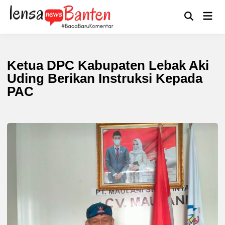
Skip
to
Main
Mengikuti
content
Open
Men
Search
Ketua DPC Kabupaten Lebak Aki
Uding Berikan Instruksi Kepada
PAC