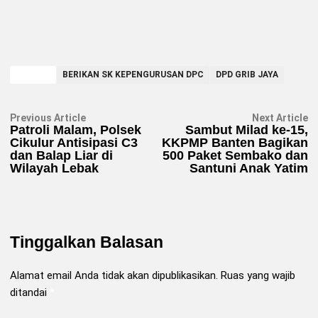
TAGGED
BERIKAN SK KEPENGURUSAN DPC
DPD GRIB JAYA
Navigasi
Previous
N
Previous Article
Next Article
article:
ar
Patroli Malam, Polsek
Sambut Milad ke-15,
pos
Cikulur Antisipasi C3
KKPMP Banten Bagikan
dan Balap Liar di
500 Paket Sembako dan
Wilayah Lebak
Santuni Anak Yatim
Tinggalkan Balasan
Alamat email Anda tidak akan dipublikasikan.
Ruas yang wajib
ditandai
*