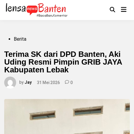
Skip
to
Main
Mengikuti
content
Open
Men
Search
Posted
Berita
in
Terima SK dari DPD Banten, Aki
Uding Resmi Pimpin GRIB JAYA
Kabupaten Lebak
by
Jay
31 Mei 2026
0