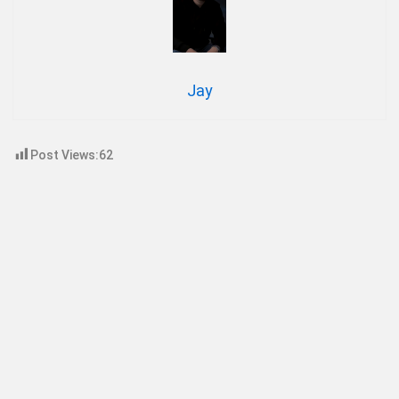
Jay
Post Views:
62