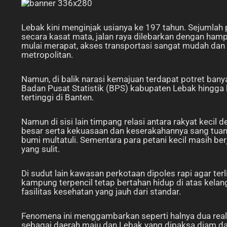
Lebak kini menginjak usianya ke 197 tahun. Sejumlah 
secara kasat mata, jalan raya dilebarkan dengan ham
mulai merapat, akses transportasi sangat mudah dan
metropolitan.
Namun, di balik narasi kemajuan terdapat potret bany
Badan Pusat Statistik (BPS) kabupaten Lebak hingga
tertinggi di Banten.
Namun di sisi lain timpang relasi antara rakyat keci
besar serta kekuasaan dan keserakahannya sang tuan
bumi multatuli. Sementara para petani kecil masih b
yang sulit.
Di sudut lain kawasan perkotaan dipoles rapi agar ter
kampung terpencil tetap bertahan hidup di atas kelang
fasilitas kesehatan yang jauh dari standar.
Fenomena ini menggambarkan seperti halnya dua reali
sebagai daerah maju dan Lebak yang dipaksa diam dal