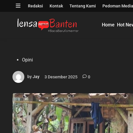
Skip
Open
Redaksi
Kontak
Tentang Kami
Pedoman Media
to
menu
content
Home
Hot Ne
Posted
Opini
in
by
Jay
3 Desember 2025
0