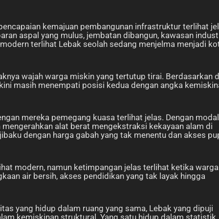
pencapaian kemajuan pembangunan infrastruktur terlihat je
paran aspal yang mulus, jembatan dibangun, kawasan indust
 modern terlihat Lebak seolah sedang menjelma menjadi ko
aknya wajah warga miskin yang tertutup tirai. Berdasarkan 
 kini masih menempati posisi kedua dengan angka kemiskin
l dengan mereka pemegang kuasa terlihat jelas. Dengan modal
 mengerahkan alat berat mengekstraksi kekayaan alam di
erjibaku dengan harga gabah yang tak menentu dan akses p
lihat modern, namun ketimpangan jelas terlihat ketika warga
kaan air bersih, akses pendidikan yang tak layak hingga
tas yang hidup dalam ruang yang sama, Lebak yang dipuji
am kemiskinan struktural. Yang satu hidup dalam statistik