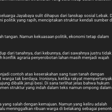
 keluarga Jayabaya sulit dihapus dari lanskap sosial Lebak. 
i politik yang rapih, menciptakan struktur kendali sumber 
dah tangan. Namun kekuasaan politik, ekonomi tetap dalam
up dari tanahnya, dari kebunnya, dari sawahnya justru tidak
rah konflik agraria penyerobotan lahan masih menjadi wajah
njadi contoh atas keserakahan sang tuan tanah dengan
 warga tak berdaya. Ironisnya, ketika rakyat mempertanya
ng dibalik jeruji besi. Di sana terlihat jelas bahwa hukum
amen struktur yang indah dalam teks namun ompong dalam
 yang salah dengan kemajuan. Namun yang keliru adalah
lalu meninggalkan ribuan warga di belakang sebagai penon