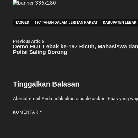
TAGGED
197 TAHUN DALAM JERITAN RAKYAT
KABUPATEN LEBAK
Navigasi
Previous
Previous Article
article:
Demo HUT Lebak ke-197 Ricuh, Mahasiswa da
pos
Polisi Saling Dorong
Tinggalkan Balasan
Alamat email Anda tidak akan dipublikasikan.
Ruas yang waji
KOMENTAR
*