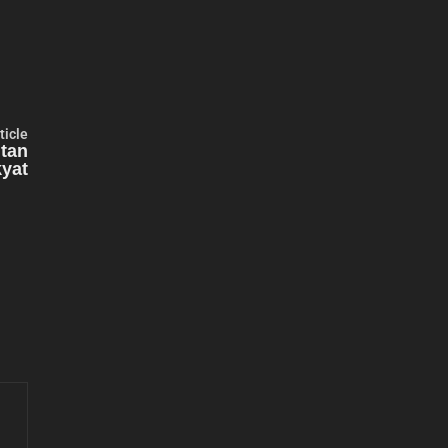
Next
ticle
article:
tan
yat