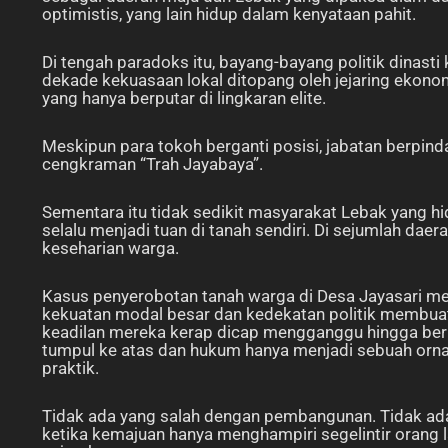
optimistis, yang lain hidup dalam kenyataan pahit.
Di tengah paradoks itu, bayang-bayang politik dinasti
dekade kekuasaan lokal ditopang oleh jejaring ekonom
yang hanya berputar di lingkaran elite.
Meskipun para tokoh berganti posisi, jabatan berpin
cengkraman “Trah Jayabaya”.
Sementara itu tidak sedikit masyarakat Lebak yang hid
selalu menjadi tuan di tanah sendiri. Di sejumlah dae
keseharian warga.
Kasus penyerobotan tanah warga di Desa Jayasari me
kekuatan modal besar dan kedekatan politik membuat
keadilan mereka kerap dicap mengganggu hingga beruju
tumpul ke atas dan hukum hanya menjadi sebuah orn
praktik.
Tidak ada yang salah dengan pembangunan. Tidak ada
ketika kemajuan hanya menghampiri segelintir orang 