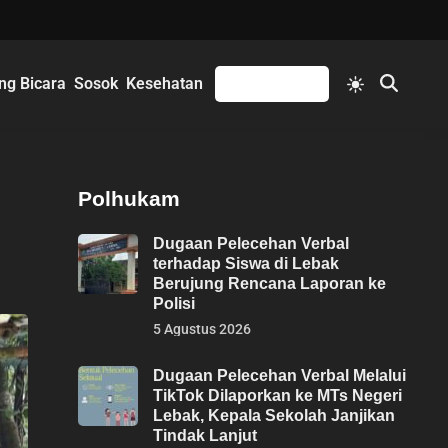
Switch
ng Bicara
Sosok
Kesehatan
Mengikuti
Open
to
Search
light
mode
Polhukam
Dugaan Pelecehan Verbal
terhadap Siswa di Lebak
Berujung Rencana Laporan ke
Polisi
5 Agustus 2026
Dugaan Pelecehan Verbal Melalui
TikTok Dilaporkan ke MTs Negeri
Lebak, Kepala Sekolah Janjikan
Tindak Lanjut