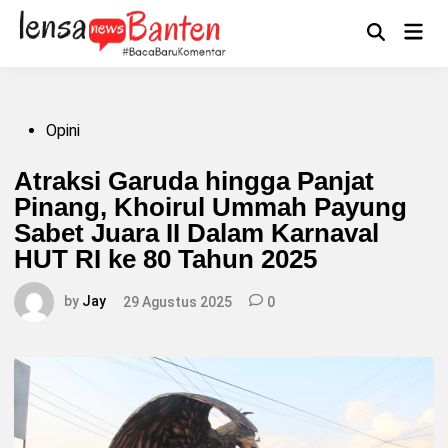
Skip
to
Main
Mengikuti
content
Open
Men
Search
Posted
Opini
in
Atraksi Garuda hingga Panjat
Pinang, Khoirul Ummah Payung
Sabet Juara II Dalam Karnaval
HUT RI ke 80 Tahun 2025
by
Jay
29 Agustus 2025
0