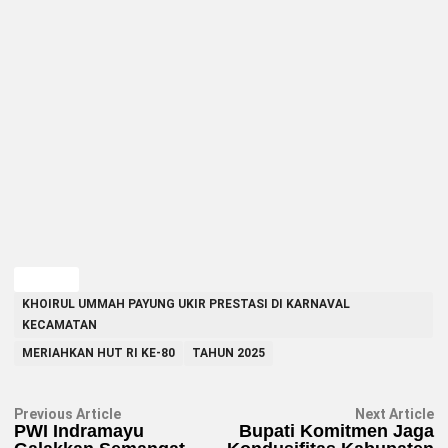
TAGGED
KHOIRUL UMMAH PAYUNG UKIR PRESTASI DI KARNAVAL
KECAMATAN
MERIAHKAN HUT RI KE-80
TAHUN 2025
Navigasi
Previous
N
Previous Article
Next Article
article:
ar
PWI Indramayu
Bupati Komitmen Jaga
pos