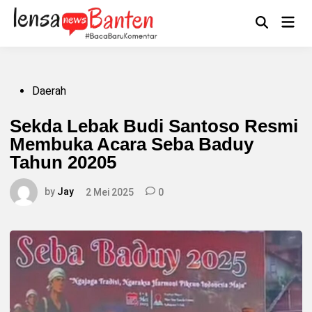
Skip
to
Main
Mengikuti
content
Open
Men
Search
Posted
Daerah
in
Sekda Lebak Budi Santoso Resmi
Membuka Acara Seba Baduy
Tahun 20205
by
Jay
2 Mei 2025
0