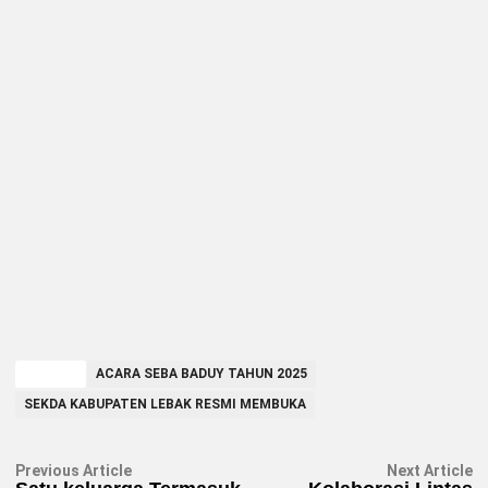
TAGGED
ACARA SEBA BADUY TAHUN 2025
SEKDA KABUPATEN LEBAK RESMI MEMBUKA
Navigasi
Previous
N
Previous Article
Next Article
article:
ar