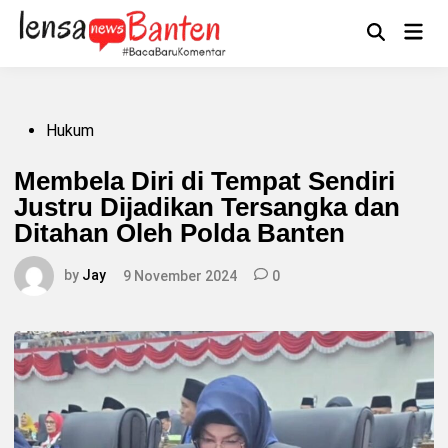
Skip
to
Main
Mengikuti
content
Open
Men
Search
Posted
Hukum
in
Membela Diri di Tempat Sendiri
Justru Dijadikan Tersangka dan
Ditahan Oleh Polda Banten
by
Jay
9 November 2024
0