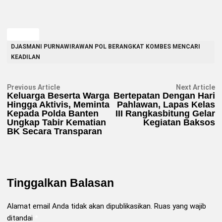
TAGGED
DJASMANI PURNAWIRAWAN POL BERANGKAT KOMBES MENCARI
KEADILAN
Navigasi
Previous
N
Previous Article
Next Article
article:
ar
Keluarga Beserta Warga
Bertepatan Dengan Hari
pos
Hingga Aktivis, Meminta
Pahlawan, Lapas Kelas
Kepada Polda Banten
III Rangkasbitung Gelar
Ungkap Tabir Kematian
Kegiatan Baksos
BK Secara Transparan
Tinggalkan Balasan
Alamat email Anda tidak akan dipublikasikan.
Ruas yang wajib
ditandai
*