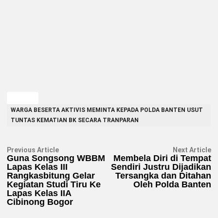
TAGGED
WARGA BESERTA AKTIVIS MEMINTA KEPADA POLDA BANTEN USUT
TUNTAS KEMATIAN BK SECARA TRANPARAN
Navigasi
Previous
N
Previous Article
Next Article
article:
ar
Guna Songsong WBBM
Membela Diri di Tempat
pos
Lapas Kelas III
Sendiri Justru Dijadikan
Rangkasbitung Gelar
Tersangka dan Ditahan
Kegiatan Studi Tiru Ke
Oleh Polda Banten
Lapas Kelas IIA
Cibinong Bogor