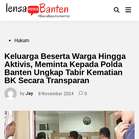
Skip
to
Main
Mengikuti
content
Open
Men
Search
Posted
Hukum
in
Keluarga Beserta Warga Hingga
Aktivis, Meminta Kepada Polda
Banten Ungkap Tabir Kematian
BK Secara Transparan
by
Jay
8 November 2024
0