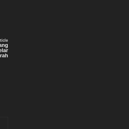
Next
ticle
article:
ang
elar
rah