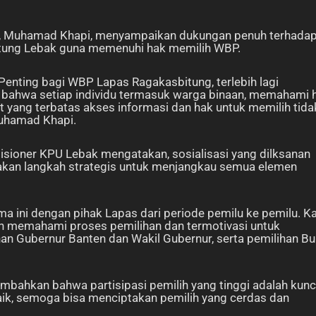
ng, Muhamad Khapi, menyampaikan dukungan penuh terhada
bitung Lebak guna memenuhi hak memilih WBP.
enting bagi WBP Lapas Ragakasbitung, terlebih lagi
 bahwa setiap individu termasuk warga binaan, memahami 
 yang terbatas akses informasi dan hak untuk memilih tida
Muhamad Khapi.
isioner KPU Lebak mengatakan, sosialisasi yang dilksanan
kan langkah strategis untuk menjangkau semua elemen
ama ini dengan pihak Lapas dari periode pemilu ke pemilu. K
bih memahami proses pemilihan dan termotivasi untuk
han Gubernur Banten dan Wakil Gubernur, serta pemilihan Bu
ambahkan bahwa partisipasi pemilih yang tinggi adalah kunc
aik, semoga bisa menciptakan pemilih yang cerdas dan