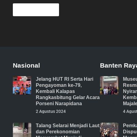
Nasional
Banten Ray
Jelang HUT RI Serta Hari
Muse
Pengayoman ke-79,
Resmi
Kembali Kalapas
Nyira
Rangkasbitung Gelar Acara
Kemba
Porseni Narapidana
Majal
2 Agustus 2024
4 Agus
Talang Selarai Menjadi Laut
Pemka
dan Perekonomian
Dispu