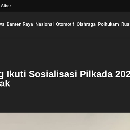
 Siber
ws
Banten Raya
Nasional
Otomotif
Olahraga
Polhukam
Rua
kuti Sosialisasi Pilkada 20
ak