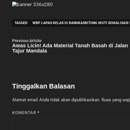
TAGGED
WBP LAPAS KELAS III RANGKASBITUNG IKUTI SOSIALISAS
Navigasi
Previous
Previous Article
article:
Awas Licin! Ada Material Tanah Basah di Jalan
pos
Tajur Mandala
Tinggalkan Balasan
Alamat email Anda tidak akan dipublikasikan.
Ruas yang waji
KOMENTAR
*