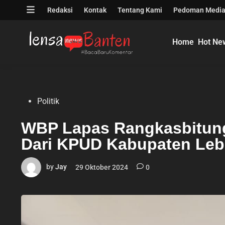
Skip
Open
Redaksi
Kontak
Tentang Kami
Pedoman Media
to
menu
content
Home
Hot Ne
Posted
Politik
in
WBP Lapas Rangkasbitung I
Dari KPUD Kabupaten Leb
by
Jay
29 Oktober 2024
0