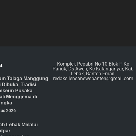
Komplek Pepabri No 10 Blok F, Kp
a
Pariuk, Ds Aweh, Kc Kalanganyar, Kab
Lebak, Banten Email:
redaksilensanewsbanten@gmail.com
um Talaga Manggung
 Dibuka, Tradisi
mkeun Pusaka
li Menggema di
engka
tus 2026
b Lebak Melalui
dpar