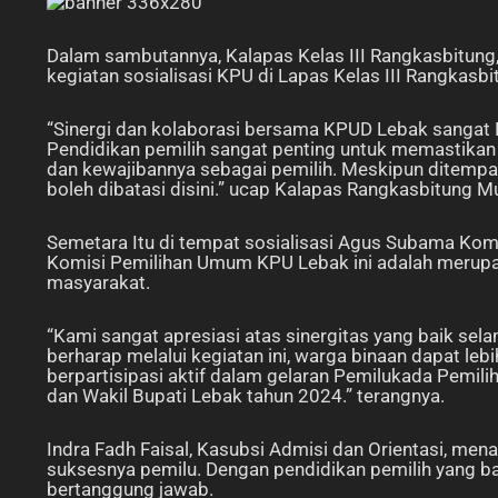
Dalam sambutannya, Kalapas Kelas III Rangkasbitu
kegiatan sosialisasi KPU di Lapas Kelas III Rangkas
“Sinergi dan kolaborasi bersama KPUD Lebak sangat P
Pendidikan pemilih sangat penting untuk memastikan
dan kewajibannya sebagai pemilih. Meskipun ditempat
boleh dibatasi disini.” ucap Kalapas Rangkasbitung 
Semetara Itu di tempat sosialisasi Agus Subama Kom
Komisi Pemilihan Umum KPU Lebak ini adalah merupa
masyarakat.
“Kami sangat apresiasi atas sinergitas yang baik sel
berharap melalui kegiatan ini, warga binaan dapat le
berpartisipasi aktif dalam gelaran Pemilukada Pemili
dan Wakil Bupati Lebak tahun 2024.” terangnya.
Indra Fadh Faisal, Kasubsi Admisi dan Orientasi, men
suksesnya pemilu. Dengan pendidikan pemilih yang b
bertanggung jawab.