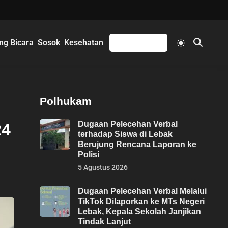
Switch
ng Bicara
Sosok
Kesehatan
Mengikuti
Open
to
Search
light
mode
Polhukam
Dugaan Pelecehan Verbal
24
terhadap Siswa di Lebak
Berujung Rencana Laporan ke
Polisi
5 Agustus 2026
Dugaan Pelecehan Verbal Melalui
TikTok Dilaporkan ke MTs Negeri
Lebak, Kepala Sekolah Janjikan
Tindak Lanjut