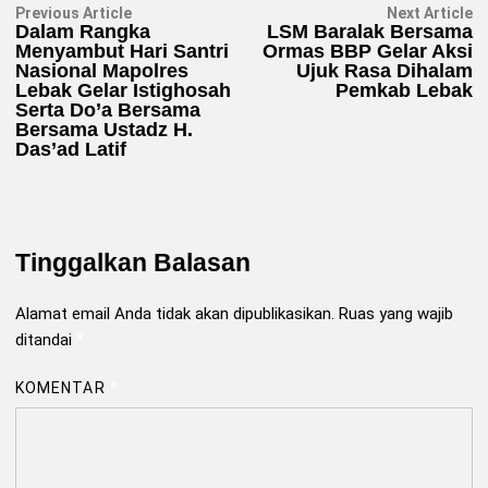
Navigasi
Previous
N
Previous Article
Next Article
article:
ar
Dalam Rangka
LSM Baralak Bersama
pos
Menyambut Hari Santri
Ormas BBP Gelar Aksi
Nasional Mapolres
Ujuk Rasa Dihalam
Lebak Gelar Istighosah
Pemkab Lebak
Serta Do’a Bersama
Bersama Ustadz H.
Das’ad Latif
Tinggalkan Balasan
Alamat email Anda tidak akan dipublikasikan.
Ruas yang wajib
ditandai
*
KOMENTAR
*