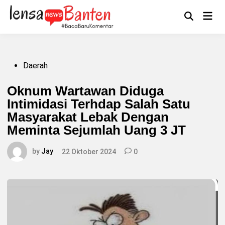
Skip
to
Main
Mengikuti
content
Open
Men
Search
Posted
Daerah
in
Oknum Wartawan Diduga
Intimidasi Terhdap Salah Satu
Masyarakat Lebak Dengan
Meminta Sejumlah Uang 3 JT
by
Jay
22 Oktober 2024
0