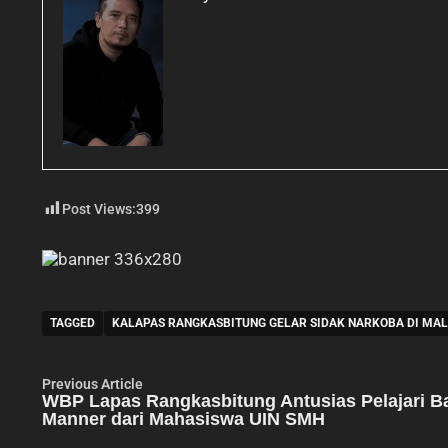
Post Views:
399
TAGGED
KALAPAS RANGKASBITUNG GELAR SIDAK NARKOBA DI MA
Navigasi
Previous
Previous Article
article:
WBP Lapas Rangkasbitung Antusias Pelajari B
pos
Manner dari Mahasiswa UIN SMH