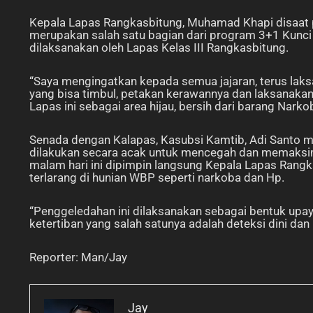
Kepala Lapas Rangkasbitung, Muhamad Khapi disaat 
merupakan salah satu bagian dari program 3+1 Kunci
dilaksanakan oleh Lapas Kelas III Rangkasbitung.
“Saya mengingatkan kepada semua jajaran, terus laksan
yang bisa timbul, petakan kerawannya dan laksanakan
Lapas ini sebagai area hijau, bersih dari barang Na
Senada dengan Kalapas, Kasubsi Kamtib, Adi Santo 
dilakukan secara acak untuk mencegah dan memaksim
malam hari ini dipimpin langsung Kepala Lapas Rangk
terlarang di hunian WBP seperti narkoba dan Hp.
“Penggeledahan ini dilaksanakan sebagai bentuk upa
ketertiban yang salah satunya adalah deteksi dini d
Reporter: Man/Jay
Jay