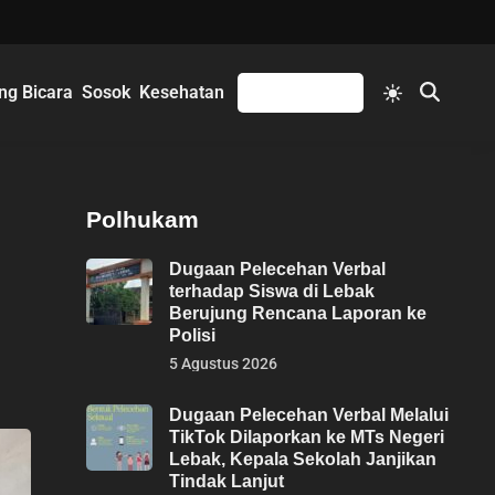
Switch
ng Bicara
Sosok
Kesehatan
Mengikuti
Open
to
Search
light
mode
Polhukam
Dugaan Pelecehan Verbal
terhadap Siswa di Lebak
Berujung Rencana Laporan ke
Polisi
5 Agustus 2026
Dugaan Pelecehan Verbal Melalui
TikTok Dilaporkan ke MTs Negeri
Lebak, Kepala Sekolah Janjikan
Tindak Lanjut