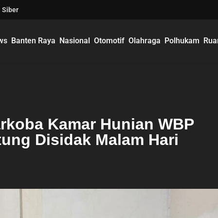
 Siber
ws
Banten Raya
Nasional
Otomotif
Olahraga
Polhukam
Rua
arkoba Kamar Hunian WBP
tung Disidak Malam Hari