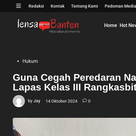
Skip
Open
Redaksi
Kontak
Tentang Kami
Pedoman Media
to
menu
content
Home
Hot Ne
Posted
Hukum
in
Guna Cegah Peredaran N
Lapas Kelas III Rangkasbi
by
Jay
14 Oktober 2024
0