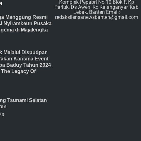
Komplek Pepabri No 10 Blok F, Kp
a
Pariuk, Ds Aweh, Kc Kalanganyar, Kab
Lebak, Banten Email:
redaksilensanewsbanten@gmail.com
ga Manggung Resmi
isi Nyiramkeun Pusaka
gema di Majalengka
 Melalui Dispudpar
akan Karisma Event
ba Baduy Tahun 2024
The Legacy Of
ang Tsunami Selatan
ten
23