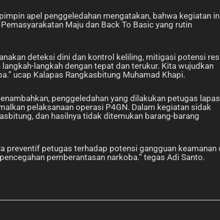
pimpin apel penggeledahan mengatakan, bahwa kegiatan in
 Pemasyarakatan Maju dan Back To Basic yang rutin
akan deteksi dini dan kontrol keliling, mitigasi potensi res
 langkah-langkah dengan tepat dan terukur. Kita wujudkan
rkoba.” ucap Kalapas Rangkasbitung Muhamad Khapi.
menambahkan, penggeledahan yang dilakukan petugas lapas
alkan pelaksanaan operasi P4GN. Dalam kegiatan sidak
asbitung, dan hasilnya tidak ditemukan barang-barang
ya preventif petugas terhadap potensi gangguan keamanan
an pencegahan pemberantasan narkoba.” tegas Adi Santo.