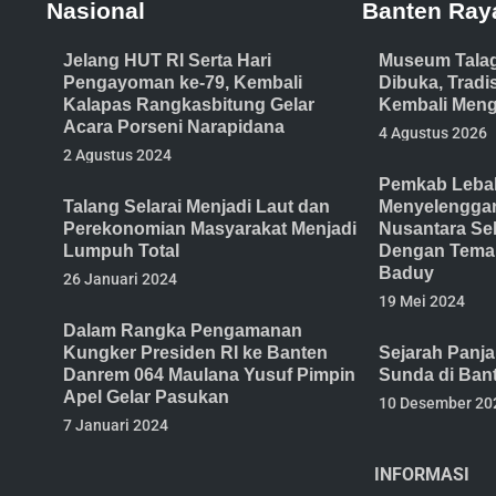
Nasional
Banten Ray
Jelang HUT RI Serta Hari
Museum Tala
Pengayoman ke-79, Kembali
Dibuka, Trad
Kalapas Rangkasbitung Gelar
Kembali Meng
Acara Porseni Narapidana
4 Agustus 2026
2 Agustus 2024
Pemkab Lebak
Talang Selarai Menjadi Laut dan
Menyelenggar
Perekonomian Masyarakat Menjadi
Nusantara Se
Lumpuh Total
Dengan Tema 
Baduy
26 Januari 2024
19 Mei 2024
Dalam Rangka Pengamanan
Kungker Presiden RI ke Banten
Sejarah Panj
Danrem 064 Maulana Yusuf Pimpin
Sunda di Ban
Apel Gelar Pasukan
10 Desember 20
7 Januari 2024
INFORMASI