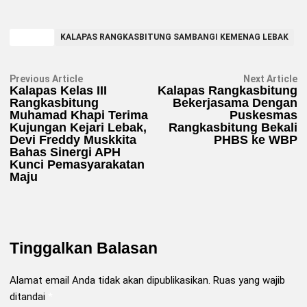
TAGGED
KALAPAS RANGKASBITUNG SAMBANGI KEMENAG LEBAK
Navigasi
Previous
N
Previous Article
Next Article
article:
ar
Kalapas Kelas III
Kalapas Rangkasbitung
pos
Rangkasbitung
Bekerjasama Dengan
Muhamad Khapi Terima
Puskesmas
Kujungan Kejari Lebak,
Rangkasbitung Bekali
Devi Freddy Muskkita
PHBS ke WBP
Bahas Sinergi APH
Kunci Pemasyarakatan
Maju
Tinggalkan Balasan
Alamat email Anda tidak akan dipublikasikan.
Ruas yang wajib
ditandai
*