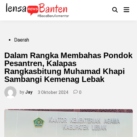
Skip
to
Main
Mengikuti
content
Open
Men
Search
Posted
Daerah
in
Dalam Rangka Membahas Pondok
Pesantren, Kalapas
Rangkasbitung Muhamad Khapi
Sambangi Kemenag Lebak
by
Jay
3 Oktober 2024
0