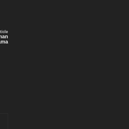
Next
ticle
article:
man
ama