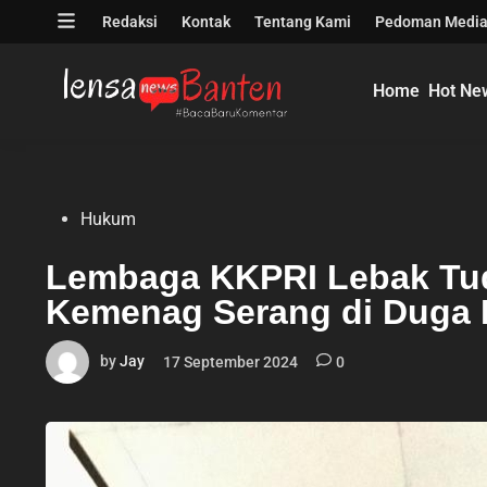
Skip
Open
Redaksi
Kontak
Tentang Kami
Pedoman Media
to
menu
content
Home
Hot Ne
Posted
Hukum
in
Lembaga KKPRI Lebak Tu
Kemenag Serang di Duga 
by
Jay
17 September 2024
0