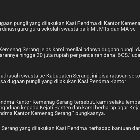
aan pungli yang dilakukan Kasi Pendma di Kantor Kemen
rdinasi guru-guru sekolah swasta baik MI, MTs dan MA se
Kemenag Serang jelas kami menilai adanya dugaan pungli d
arannya hingga 20 juta rupiah per pencairan dana BOS.” uc
adrasah swasta se Kabupaten Serang, ini bisa ratusan seko
biasa dugaan pungli yang dilakukan Kasi Pendma Kantor
Pendma Kantor Kemenag Serang tersebut, kami selaku lemb
gaduan kepada Kejati Banten dan kami berharap agar Keja
endma Kantor Kemenag Serang.” pungkasnya.
 Serang yang dilakukan Kasi Pendma terhadap bantuan da