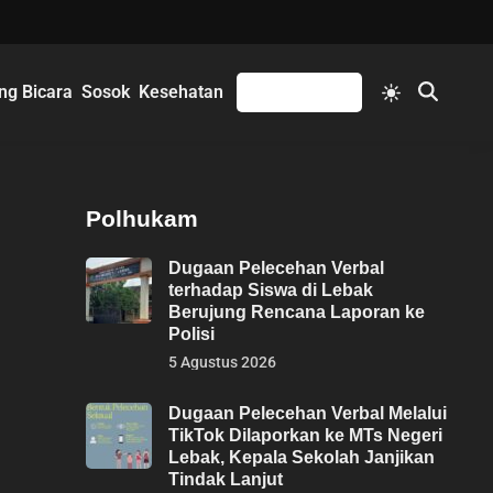
Switch
ng Bicara
Sosok
Kesehatan
Mengikuti
Open
to
Search
light
mode
Polhukam
Dugaan Pelecehan Verbal
terhadap Siswa di Lebak
Berujung Rencana Laporan ke
Polisi
5 Agustus 2026
Dugaan Pelecehan Verbal Melalui
TikTok Dilaporkan ke MTs Negeri
Lebak, Kepala Sekolah Janjikan
Tindak Lanjut