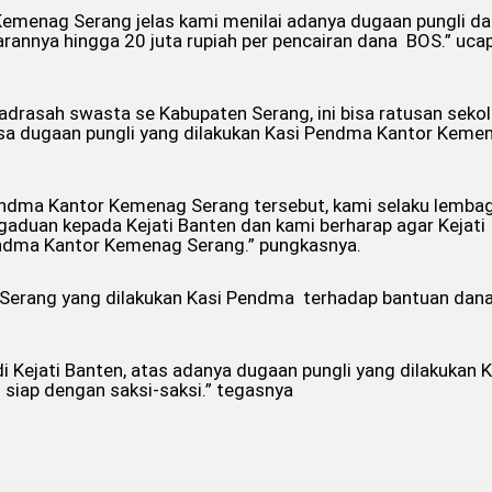
emenag Serang jelas kami menilai adanya dugaan pungli da
arannya hingga 20 juta rupiah per pencairan dana BOS.” uca
drasah swasta se Kabupaten Serang, ini bisa ratusan sekol
 biasa dugaan pungli yang dilakukan Kasi Pendma Kantor Keme
endma Kantor Kemenag Serang tersebut, kami selaku lemba
aduan kepada Kejati Banten dan kami berharap agar Kejati
endma Kantor Kemenag Serang.” pungkasnya.
Serang yang dilakukan Kasi Pendma terhadap bantuan dan
 Kejati Banten, atas adanya dugaan pungli yang dilakukan K
iap dengan saksi-saksi.” tegasnya