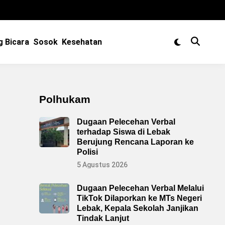
Switch
g Bicara
Sosok
Kesehatan
Mengikuti
Open
to
Search
dark
mode
Polhukam
Dugaan Pelecehan Verbal
terhadap Siswa di Lebak
Berujung Rencana Laporan ke
Polisi
5 Agustus 2026
Dugaan Pelecehan Verbal Melalui
TikTok Dilaporkan ke MTs Negeri
Lebak, Kepala Sekolah Janjikan
Tindak Lanjut