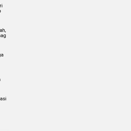
ri
p
ah,
nag
ga
a
asi