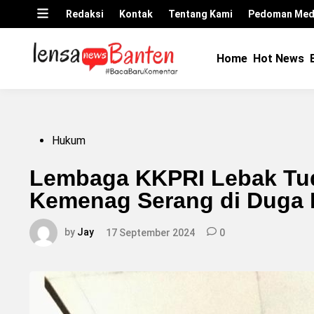
Skip
Open
Redaksi
Kontak
Tentang Kami
Pedoman Medi
to
menu
content
Home
Hot News
Posted
Hukum
in
Lembaga KKPRI Lebak Tu
Kemenag Serang di Duga 
by
Jay
17 September 2024
0