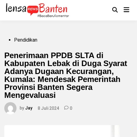
Skip
to
Main
Mengikuti
content
Open
Men
Search
Posted
Pendidikan
in
Penerimaan PPDB SLTA di
Kabupaten Lebak di Duga Syarat
Adanya Dugaan Kecurangan,
Kumala: Mendesak Pemerintah
Provinsi Banten Segera
Mengevaluasi
by
Jay
8 Juli 2024
0