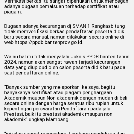
Verifikasi berkas itu sangat diperlukan untuk mencegah
adanya dugaan pemalsuan terhadap sertifikat atau
piagam.
Dugaan adanya kecurangan dj SMAN 1 Rangkasbitung
tidak memverifikasi berkas pendaftaran peserta didik
baru secara manual, namun dilakukan secara online di
web htpps://ppdb.bantenprov.go.id.
Walau hal itu tidak menyalahi Juknis PPDB banten tahun
2024, namun akan sangat rawan terjadi kecurangan
data yang diuploud oleh calon peserta didik baru pada
saat pendaftaran online.
“Banyak sumber yang melaporkan ke saya, begitu
banyakanya sertifikat atau piagam penghargaan
Akademik maupun Non akademik dengan mudah di beli
secara online dengan harga seratus ribu rupiah untuk
kepentingan persyaratan Pendaftaran pada jalur
Prestasi, baik itu prestasi akademik maupun non
akademik” ungkap Mambang.
“ini jelas sangat mencederai Lembaga pendidikan dan