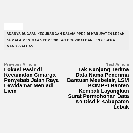
TAGGED
ADANYA DUGAAN KECURANGAN DALAM PPDB DI KABUPATEN LEBAK
KUMALA MENDESAK PEMERINTAH PROVINSI BANTEN SEGERA
MENGEVALUASI
Navigasi
Previous
N
Previous Article
Next Article
article:
ar
Lokasi Pasir di
Tak Kunjung Terima
pos
Kecamatan Cimarga
Data Nama Penerima
Penyebab Jalan Raya
Bantuan Meubelair, LSM
Lewidamar Menjadi
KOMPPI Banten
Licin
Kembali Layangkan
Surat Permohonan Data
Ke Disdik Kabupaten
Lebak