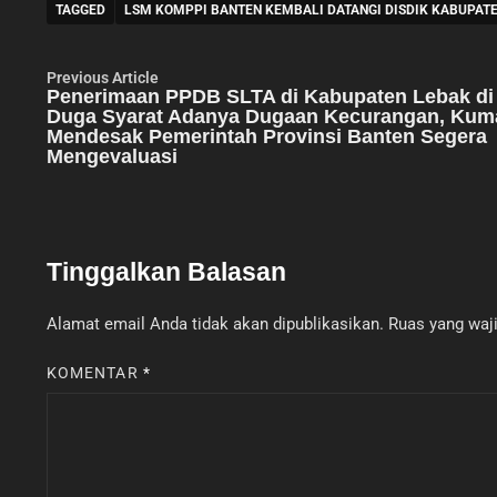
TAGGED
LSM KOMPPI BANTEN KEMBALI DATANGI DISDIK KABUPAT
Navigasi
Previous
Previous Article
article:
Penerimaan PPDB SLTA di Kabupaten Lebak di
pos
Duga Syarat Adanya Dugaan Kecurangan, Kuma
Mendesak Pemerintah Provinsi Banten Segera
Mengevaluasi
Tinggalkan Balasan
Alamat email Anda tidak akan dipublikasikan.
Ruas yang waji
KOMENTAR
*