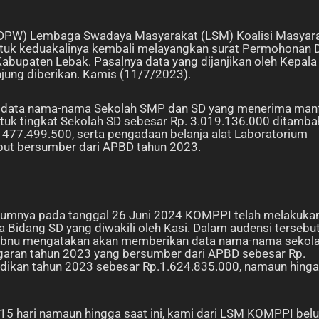
 (DPW) Lembaga Swadaya Masyarakat (LSM) Koalisi Masyar
tuk keduakalinya kembali melayangkan surat Permohonan 
abupaten Lebak. Pasalnya data yang dijanjikan oleh Kepala
njung diberikan. Kamis (11/7/2023).
an data nama-nama Sekolah SMP dan SD yang menerima man
ntuk tingkat Sekolah SD sebesar Rp. 3.019.136.000 ditamba
 477.499.500, serta pengadaan belanja alat Laboratorium
but bersumber dari APBD tahun 2023.
lumnya pada tanggal 26 Juni 2024 KOMPPI telah melakuka
 Bidang SD yang diwakili oleh Kasi. Dalam audensi tersebu
MP Ibnu mengatakan akan memberikan data nama-nama sekol
aran tahun 2023 yang bersumber dari APBD sebesar Rp.
idikan tahun 2023 sebesar Rp.1.624.835.000, namaun hinga
n 15 hari namaun hingga saat ini, kami dari LSM KOMPPI bel