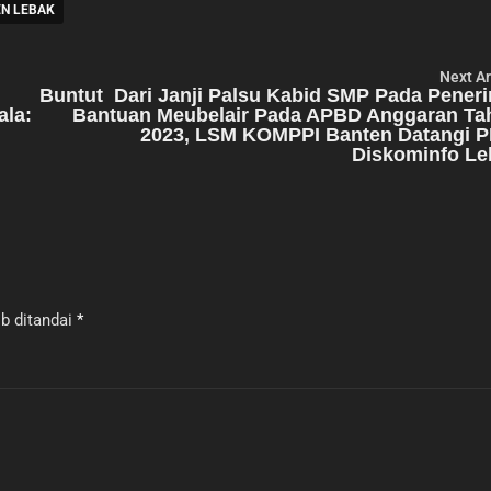
EN LEBAK
Next Ar
Buntut Dari Janji Palsu Kabid SMP Pada Pener
la:
Bantuan Meubelair Pada APBD Anggaran Ta
2023, LSM KOMPPI Banten Datangi P
Diskominfo Le
b ditandai
*