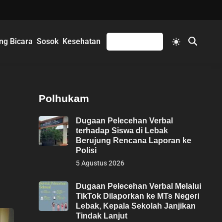
Switch
ng Bicara
Sosok
Kesehatan
Mengikuti
Open
to
Search
light
mode
Polhukam
Dugaan Pelecehan Verbal
terhadap Siswa di Lebak
Berujung Rencana Laporan ke
Polisi
5 Agustus 2026
Dugaan Pelecehan Verbal Melalui
TikTok Dilaporkan ke MTs Negeri
Lebak, Kepala Sekolah Janjikan
Tindak Lanjut