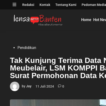
Skip
Open
Redaksi
Kontak
Tentang Kami
Pedoman Media
to
menu
content
Home
Hot Ne
Posted
Pendidikan
in
Tak Kunjung Terima Data
Meubelair, LSM KOMPPI B
Surat Permohonan Data K
by
Jay
11 Juli 2024
0