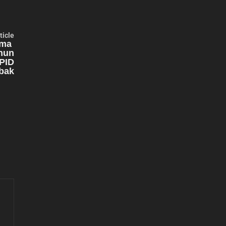
Next
ticle
article:
ima
hun
PID
bak