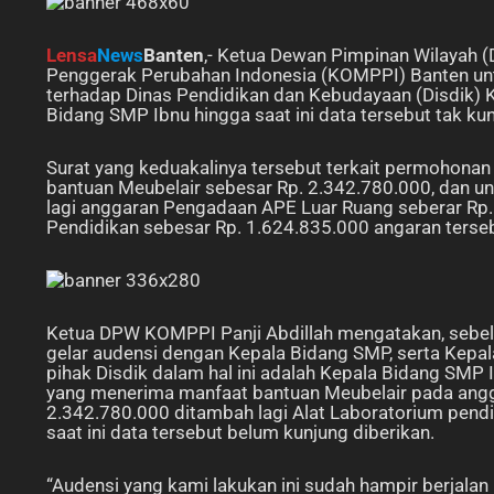
Lensa
News
Banten
,- Ketua Dewan Pimpinan Wilayah
Penggerak Perubahan Indonesia (KOMPPI) Banten un
terhadap Dinas Pendidikan dan Kebudayaan (Disdik) K
Bidang SMP Ibnu hingga saat ini data tersebut tak ku
Surat yang keduakalinya tersebut terkait permohon
bantuan Meubelair sebesar Rp. 2.342.780.000, dan u
lagi anggaran Pengadaan APE Luar Ruang seberar Rp.
Pendidikan sebesar Rp. 1.624.835.000 angaran terse
Ketua DPW KOMPPI Panji Abdillah mengatakan, sebe
gelar audensi dengan Kepala Bidang SMP, serta Kepala
pihak Disdik dalam hal ini adalah Kepala Bidang S
yang menerima manfaat bantuan Meubelair pada angg
2.342.780.000 ditambah lagi Alat Laboratorium pend
saat ini data tersebut belum kunjung diberikan.
“Audensi yang kami lakukan ini sudah hampir berjala